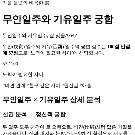
가을 들녘의 비옥한 흙
무인
일주와
기유
일주 궁합
무인일주와 기유일주, 잘 맞을까요?
무인
(
戊寅
) 일주와
기유
(
己酉
) 일주의 궁합 점수는
100점 만점
에
57
점
으로 ‘
노력이 필요한 사이
’에 해당합니다.
57
/ 100
노력이 필요한 사이
#비견 관계 #친구 같은 사이 #원진살 #애증
무인
일주 ×
기유
일주 상세 분석
천간 분석 — 정신적 궁합
두 일주 모두 천간이 토 오행으로, 비견(比肩)처럼 닮은 기질을
가졌습니다. 산과 대지와 논밭가 나란히 선 형상으로 서로를