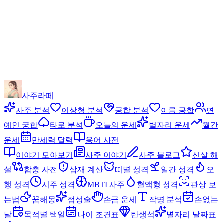
사주라떼
사주 분석
이상형 분석
궁합 분석
이름 궁합
연
예인 궁합
타로 분석
오늘의 운세
별자리 운세
월간
운세
만세력 달력
용어 사전
이야기 모아보기
사주 이야기
사주 블로그
신살 해
설
합충 사전
삼재 계산
띠별 성격
일간 성격
오
행 성격
시주 성격
MBTI 사주
혈액형 성격
관상 보
는법
꿈해몽
점성술
손금 운세
작명 분석
손없는
날
목적별 택일
나이 조견표
탄생석
별자리 날짜표