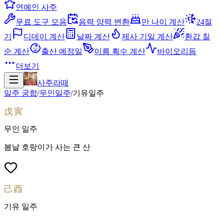
연예인 사주
무료 도구 모음
음력 양력 변환
만 나이 계산
24절
기
디데이 계산
날짜 계산
제사 기일 계산
환갑 칠
순 계산
출산 예정일
이름 획수 계산
바이오리듬
더보기
사주라떼
일주 궁합
/
무인
일주
/
기유
일주
戊寅
무인
일주
봄날 호랑이가 사는 큰 산
己酉
기유
일주