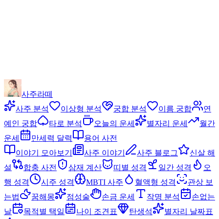
사주라떼
사주 분석
이상형 분석
궁합 분석
이름 궁합
연
예인 궁합
타로 분석
오늘의 운세
별자리 운세
월간
운세
만세력 달력
용어 사전
이야기 모아보기
사주 이야기
사주 블로그
신살 해
설
합충 사전
삼재 계산
띠별 성격
일간 성격
오
행 성격
시주 성격
MBTI 사주
혈액형 성격
관상 보
는법
꿈해몽
점성술
손금 운세
작명 분석
손없는
날
목적별 택일
나이 조견표
탄생석
별자리 날짜표