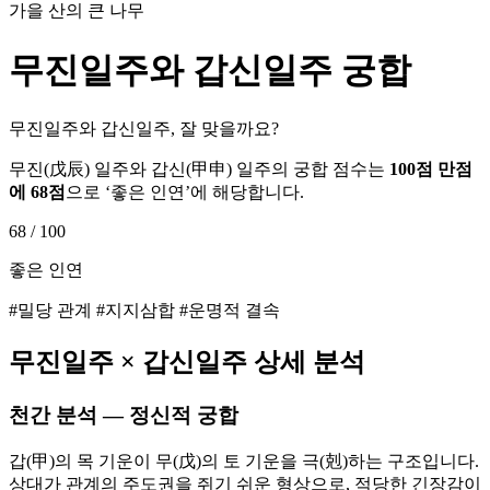
가을 산의 큰 나무
무진
일주와
갑신
일주 궁합
무진일주와 갑신일주, 잘 맞을까요?
무진
(
戊辰
) 일주와
갑신
(
甲申
) 일주의 궁합 점수는
100점 만점
에
68
점
으로 ‘
좋은 인연
’에 해당합니다.
68
/ 100
좋은 인연
#밀당 관계 #지지삼합 #운명적 결속
무진
일주 ×
갑신
일주 상세 분석
천간 분석 — 정신적 궁합
갑(甲)의 목 기운이 무(戊)의 토 기운을 극(剋)하는 구조입니다.
상대가 관계의 주도권을 쥐기 쉬운 형상으로, 적당한 긴장감이