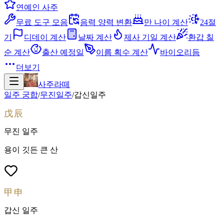
연예인 사주
무료 도구 모음
음력 양력 변환
만 나이 계산
24절
기
디데이 계산
날짜 계산
제사 기일 계산
환갑 칠
순 계산
출산 예정일
이름 획수 계산
바이오리듬
더보기
사주라떼
일주 궁합
/
무진
일주
/
갑신
일주
戊辰
무진
일주
용이 깃든 큰 산
甲申
갑신
일주