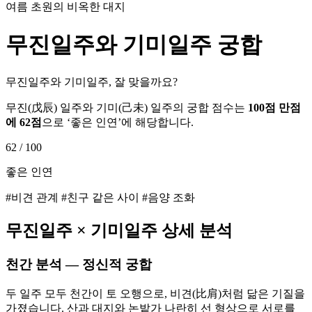
여름 초원의 비옥한 대지
무진
일주와
기미
일주 궁합
무진일주와 기미일주, 잘 맞을까요?
무진
(
戊辰
) 일주와
기미
(
己未
) 일주의 궁합 점수는
100점 만점
에
62
점
으로 ‘
좋은 인연
’에 해당합니다.
62
/ 100
좋은 인연
#비견 관계 #친구 같은 사이 #음양 조화
무진
일주 ×
기미
일주 상세 분석
천간 분석 — 정신적 궁합
두 일주 모두 천간이 토 오행으로, 비견(比肩)처럼 닮은 기질을
가졌습니다. 산과 대지와 논밭가 나란히 선 형상으로 서로를