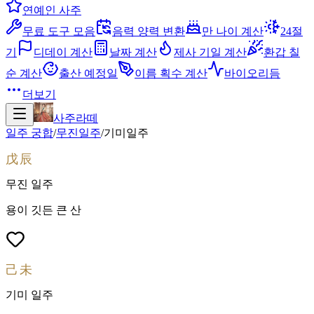
연예인 사주
무료 도구 모음
음력 양력 변환
만 나이 계산
24절
기
디데이 계산
날짜 계산
제사 기일 계산
환갑 칠
순 계산
출산 예정일
이름 획수 계산
바이오리듬
더보기
사주라떼
일주 궁합
/
무진
일주
/
기미
일주
戊辰
무진
일주
용이 깃든 큰 산
己未
기미
일주