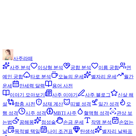
사주라떼
사주 분석
이상형 분석
궁합 분석
이름 궁합
연
예인 궁합
타로 분석
오늘의 운세
별자리 운세
월간
운세
만세력 달력
용어 사전
이야기 모아보기
사주 이야기
사주 블로그
신살 해
설
합충 사전
삼재 계산
띠별 성격
일간 성격
오
행 성격
시주 성격
MBTI 사주
혈액형 성격
관상 보
는법
꿈해몽
점성술
손금 운세
작명 분석
손없는
날
목적별 택일
나이 조견표
탄생석
별자리 날짜표