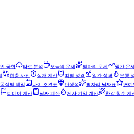
인 궁합
타로 분석
오늘의 운세
별자리 운세
월간 운
설
합충 사전
삼재 계산
띠별 성격
일간 성격
오행 
목적별 택일
나이 조견표
탄생석
별자리 날짜표
연예
디데이 계산
날짜 계산
제사 기일 계산
환갑 칠순 계