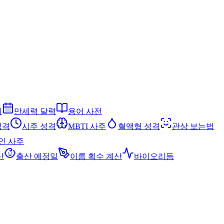
세
만세력 달력
용어 사전
성격
시주 성격
MBTI 사주
혈액형 성격
관상 보는법
인 사주
산
출산 예정일
이름 획수 계산
바이오리듬