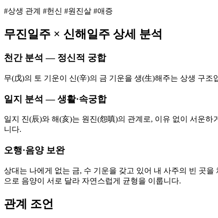
#상생 관계 #헌신 #원진살 #애증
무진
일주 ×
신해
일주 상세 분석
천간 분석 — 정신적 궁합
무(戊)의 토 기운이 신(辛)의 금 기운을 생(生)해주는 상생 
일지 분석 — 생활·속궁합
일지 진(辰)와 해(亥)는 원진(怨嗔)의 관계로, 이유 없이 서
니다.
오행·음양 보완
상대는 나에게 없는 금, 수 기운을 갖고 있어 내 사주의 빈 곳을
으로 음양이 서로 달라 자연스럽게 균형을 이룹니다.
관계 조언