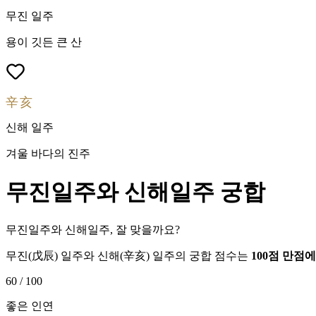
무진
일주
용이 깃든 큰 산
辛亥
신해
일주
겨울 바다의 진주
무진
일주와
신해
일주 궁합
무진일주와 신해일주, 잘 맞을까요?
무진
(
戊辰
) 일주와
신해
(
辛亥
) 일주의 궁합 점수는
100점 만점
60
/ 100
좋은 인연