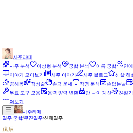
사주라떼
사주 분석
이상형 분석
궁합 분석
이름 궁합
연예
이야기 모아보기
사주 이야기
사주 블로그
신살 해
꿈해몽
점성술
손금 운세
작명 분석
손없는날
무료 도구 모음
음력 양력 변환
만 나이 계산
24절기
더보기
사주라떼
일주 궁합
/
무진
일주
/
신해
일주
戊辰