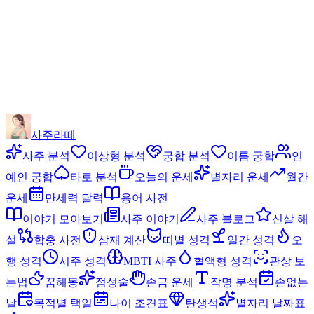
사주라떼
사주 분석
이상형 분석
궁합 분석
이름 궁합
연
예인 궁합
타로 분석
오늘의 운세
별자리 운세
월간
운세
만세력 달력
용어 사전
이야기 모아보기
사주 이야기
사주 블로그
신살 해
설
합충 사전
삼재 계산
띠별 성격
일간 성격
오
행 성격
시주 성격
MBTI 사주
혈액형 성격
관상 보
는법
꿈해몽
점성술
손금 운세
작명 분석
손없는
날
목적별 택일
나이 조견표
탄생석
별자리 날짜표