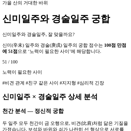
가을 산의 거대한 바위
신미
일주와
경술
일주 궁합
신미일주와 경술일주, 잘 맞을까요?
신미
(
辛未
) 일주와
경술
(
庚戌
) 일주의 궁합 점수는
100점 만점
에
51
점
으로 ‘
노력이 필요한 사이
’에 해당합니다.
51
/ 100
노력이 필요한 사이
#비견 관계 #친구 같은 사이 #지지형 #심리적 긴장
신미
일주 ×
경술
일주 상세 분석
천간 분석 — 정신적 궁합
두 일주 모두 천간이 금 오행으로, 비견(比肩)처럼 닮은 기질을
가졌습니다. 보석와 바위와 쇠가 나란히 선 형상으로 서로를