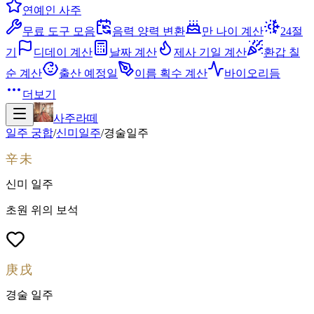
연예인 사주
무료 도구 모음
음력 양력 변환
만 나이 계산
24절
기
디데이 계산
날짜 계산
제사 기일 계산
환갑 칠
순 계산
출산 예정일
이름 획수 계산
바이오리듬
더보기
사주라떼
일주 궁합
/
신미
일주
/
경술
일주
辛未
신미
일주
초원 위의 보석
庚戌
경술
일주