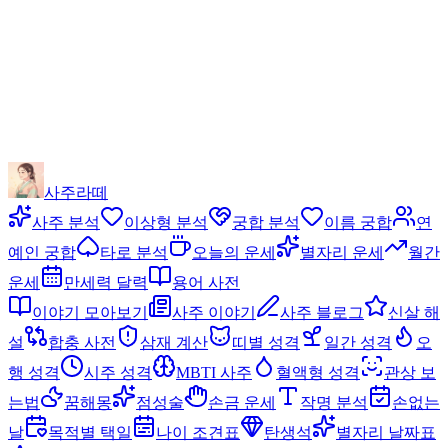
사주라떼
사주 분석
이상형 분석
궁합 분석
이름 궁합
연
예인 궁합
타로 분석
오늘의 운세
별자리 운세
월간
운세
만세력 달력
용어 사전
이야기 모아보기
사주 이야기
사주 블로그
신살 해
설
합충 사전
삼재 계산
띠별 성격
일간 성격
오
행 성격
시주 성격
MBTI 사주
혈액형 성격
관상 보
는법
꿈해몽
점성술
손금 운세
작명 분석
손없는
날
목적별 택일
나이 조견표
탄생석
별자리 날짜표