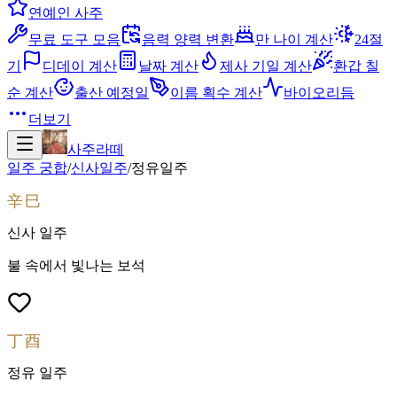
연예인 사주
무료 도구 모음
음력 양력 변환
만 나이 계산
24절
기
디데이 계산
날짜 계산
제사 기일 계산
환갑 칠
순 계산
출산 예정일
이름 획수 계산
바이오리듬
더보기
사주라떼
일주 궁합
/
신사
일주
/
정유
일주
辛巳
신사
일주
불 속에서 빛나는 보석
丁酉
정유
일주