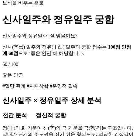
보석을 비추는 촛불
신사
일주와
정유
일주 궁합
신사일주와 정유일주, 잘 맞을까요?
신사
(
辛巳
) 일주와
정유
(
丁酉
) 일주의 궁합 점수는
100점 만점
에
60
점
으로 ‘
좋은 인연
’에 해당합니다.
60
/ 100
좋은 인연
#밀당 관계 #지지삼합 #운명적 결속
신사
일주 ×
정유
일주 상세 분석
천간 분석 — 정신적 궁합
정(丁)의 화 기운이 신(辛)의 금 기운을 극(剋)하는 구조입니다.
상대가 관계의 주도권을 쥐기 쉬운 형상으로, 적당한 긴장감이