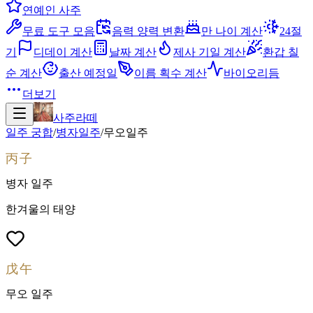
연예인 사주
무료 도구 모음
음력 양력 변환
만 나이 계산
24절
기
디데이 계산
날짜 계산
제사 기일 계산
환갑 칠
순 계산
출산 예정일
이름 획수 계산
바이오리듬
더보기
사주라떼
일주 궁합
/
병자
일주
/
무오
일주
丙子
병자
일주
한겨울의 태양
戊午
무오
일주