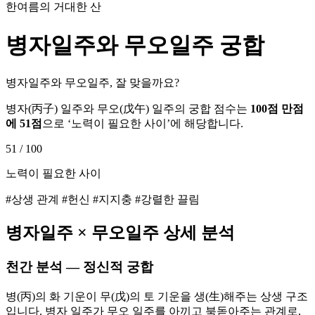
한여름의 거대한 산
병자
일주와
무오
일주 궁합
병자일주와 무오일주, 잘 맞을까요?
병자
(
丙子
) 일주와
무오
(
戊午
) 일주의 궁합 점수는
100점 만점
에
51
점
으로 ‘
노력이 필요한 사이
’에 해당합니다.
51
/ 100
노력이 필요한 사이
#상생 관계 #헌신 #지지충 #강렬한 끌림
병자
일주 ×
무오
일주 상세 분석
천간 분석 — 정신적 궁합
병(丙)의 화 기운이 무(戊)의 토 기운을 생(生)해주는 상생 구조
입니다. 병자 일주가 무오 일주를 아끼고 북돋아주는 관계로,