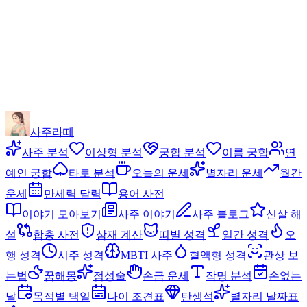
사주라떼
사주 분석
이상형 분석
궁합 분석
이름 궁합
연
예인 궁합
타로 분석
오늘의 운세
별자리 운세
월간
운세
만세력 달력
용어 사전
이야기 모아보기
사주 이야기
사주 블로그
신살 해
설
합충 사전
삼재 계산
띠별 성격
일간 성격
오
행 성격
시주 성격
MBTI 사주
혈액형 성격
관상 보
는법
꿈해몽
점성술
손금 운세
작명 분석
손없는
날
목적별 택일
나이 조견표
탄생석
별자리 날짜표