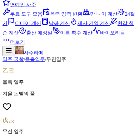
연예인 사주
무료 도구 모음
음력 양력 변환
만 나이 계산
24절
기
디데이 계산
날짜 계산
제사 기일 계산
환갑 칠
순 계산
출산 예정일
이름 획수 계산
바이오리듬
더보기
사주라떼
일주 궁합
/
을축
일주
/
무진
일주
乙丑
을축
일주
겨울 논밭의 풀
戊辰
무진
일주