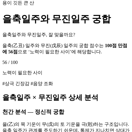
용이 깃든 큰 산
을축
일주와
무진
일주 궁합
을축일주와 무진일주, 잘 맞을까요?
을축
(
乙丑
) 일주와
무진
(
戊辰
) 일주의 궁합 점수는
100점 만점
에
56
점
으로 ‘
노력이 필요한 사이
’에 해당합니다.
56
/ 100
노력이 필요한 사이
#상극 긴장감 #음양 조화
을축
일주 ×
무진
일주 상세 분석
천간 분석 — 정신적 궁합
을(乙)의 목 기운이 무(戊)의 토 기운을 극(剋)하는 구조입니다.
을축 일주가 관계를 주도하기 쉬운데, 통제가 지나치면 상대가