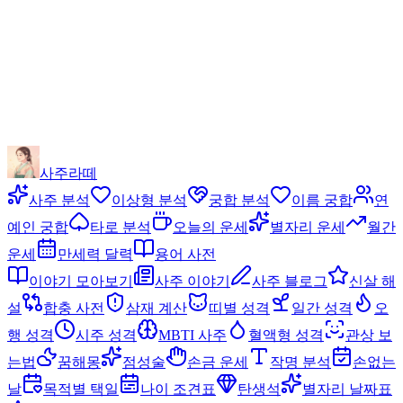
사주라떼
사주 분석
이상형 분석
궁합 분석
이름 궁합
연
예인 궁합
타로 분석
오늘의 운세
별자리 운세
월간
운세
만세력 달력
용어 사전
이야기 모아보기
사주 이야기
사주 블로그
신살 해
설
합충 사전
삼재 계산
띠별 성격
일간 성격
오
행 성격
시주 성격
MBTI 사주
혈액형 성격
관상 보
는법
꿈해몽
점성술
손금 운세
작명 분석
손없는
날
목적별 택일
나이 조견표
탄생석
별자리 날짜표