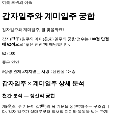
여름 초원의 이슬
갑자
일주와
계미
일주 궁합
갑자일주와 계미일주, 잘 맞을까요?
갑자
(
甲子
) 일주와
계미
(
癸未
) 일주의 궁합 점수는
100점 만점
에
62
점
으로 ‘
좋은 인연
’에 해당합니다.
62
/ 100
좋은 인연
#상생 관계 #지지받는 사랑 #원진살 #애증
갑자
일주 ×
계미
일주 상세 분석
천간 분석 — 정신적 궁합
계(癸)의 수 기운이 갑(甲)의 목 기운을 생(生)해주는 구조입니
다. 갑자 일주가 상대로부터 정서적 지지와 응원을 받는 관계