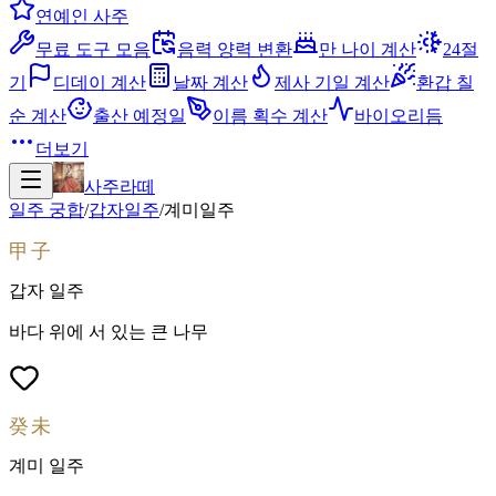
연예인 사주
무료 도구 모음
음력 양력 변환
만 나이 계산
24절
기
디데이 계산
날짜 계산
제사 기일 계산
환갑 칠
순 계산
출산 예정일
이름 획수 계산
바이오리듬
더보기
사주라떼
일주 궁합
/
갑자
일주
/
계미
일주
甲子
갑자
일주
바다 위에 서 있는 큰 나무
癸未
계미
일주