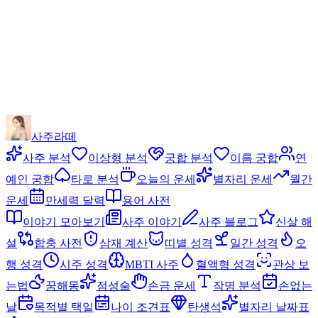
사주라떼
사주 분석
이상형 분석
궁합 분석
이름 궁합
연
예인 궁합
타로 분석
오늘의 운세
별자리 운세
월간
운세
만세력 달력
용어 사전
이야기 모아보기
사주 이야기
사주 블로그
신살 해
설
합충 사전
삼재 계산
띠별 성격
일간 성격
오
행 성격
시주 성격
MBTI 사주
혈액형 성격
관상 보
는법
꿈해몽
점성술
손금 운세
작명 분석
손없는
날
목적별 택일
나이 조견표
탄생석
별자리 날짜표