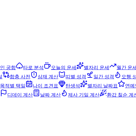
인 궁합
타로 분석
오늘의 운세
별자리 운세
월간 운
설
합충 사전
삼재 계산
띠별 성격
일간 성격
오행 
목적별 택일
나이 조견표
탄생석
별자리 날짜표
연예
디데이 계산
날짜 계산
제사 기일 계산
환갑 칠순 계