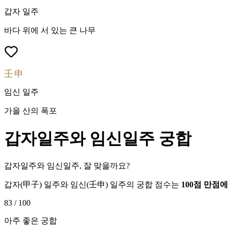
갑자
일주
바다 위에 서 있는 큰 나무
壬申
임신
일주
가을 산의 폭포
갑자
일주와
임신
일주 궁합
갑자일주와 임신일주, 잘 맞을까요?
갑자
(
甲子
) 일주와
임신
(
壬申
) 일주의 궁합 점수는
100점 만점
83
/ 100
아주 좋은 궁합