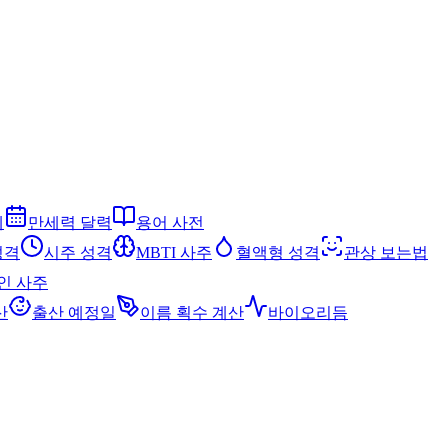
세
만세력 달력
용어 사전
성격
시주 성격
MBTI 사주
혈액형 성격
관상 보는법
인 사주
산
출산 예정일
이름 획수 계산
바이오리듬