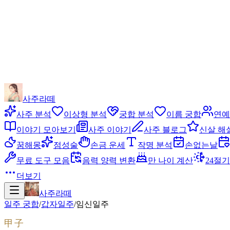
사주라떼
사주 분석
이상형 분석
궁합 분석
이름 궁합
연예
이야기 모아보기
사주 이야기
사주 블로그
신살 해
꿈해몽
점성술
손금 운세
작명 분석
손없는날
무료 도구 모음
음력 양력 변환
만 나이 계산
24절기
더보기
사주라떼
일주 궁합
/
갑자
일주
/
임신
일주
甲子