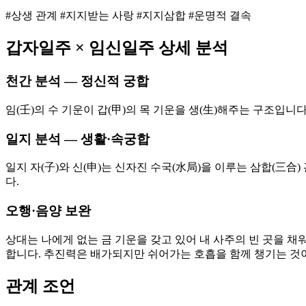
#상생 관계 #지지받는 사랑 #지지삼합 #운명적 결속
갑자
일주 ×
임신
일주 상세 분석
천간 분석 — 정신적 궁합
임(壬)의 수 기운이 갑(甲)의 목 기운을 생(生)해주는 구조입니
일지 분석 — 생활·속궁합
일지 자(子)와 신(申)는 신자진 수국(水局)을 이루는 삼합(三
다.
오행·음양 보완
상대는 나에게 없는 금 기운을 갖고 있어 내 사주의 빈 곳을 채
합니다. 추진력은 배가되지만 쉬어가는 호흡을 함께 챙기는 것
관계 조언