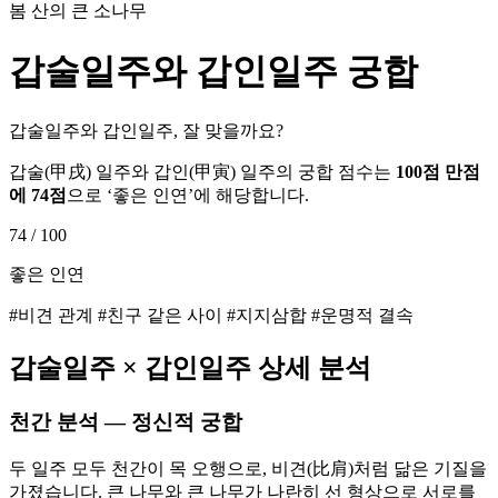
봄 산의 큰 소나무
갑술
일주와
갑인
일주 궁합
갑술일주와 갑인일주, 잘 맞을까요?
갑술
(
甲戌
) 일주와
갑인
(
甲寅
) 일주의 궁합 점수는
100점 만점
에
74
점
으로 ‘
좋은 인연
’에 해당합니다.
74
/ 100
좋은 인연
#비견 관계 #친구 같은 사이 #지지삼합 #운명적 결속
갑술
일주 ×
갑인
일주 상세 분석
천간 분석 — 정신적 궁합
두 일주 모두 천간이 목 오행으로, 비견(比肩)처럼 닮은 기질을
가졌습니다. 큰 나무와 큰 나무가 나란히 선 형상으로 서로를