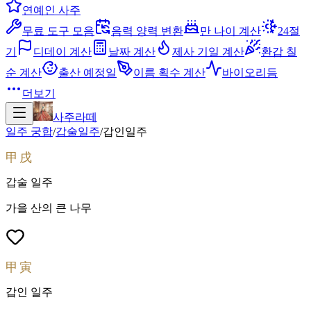
연예인 사주
무료 도구 모음
음력 양력 변환
만 나이 계산
24절
기
디데이 계산
날짜 계산
제사 기일 계산
환갑 칠
순 계산
출산 예정일
이름 획수 계산
바이오리듬
더보기
사주라떼
일주 궁합
/
갑술
일주
/
갑인
일주
甲戌
갑술
일주
가을 산의 큰 나무
甲寅
갑인
일주