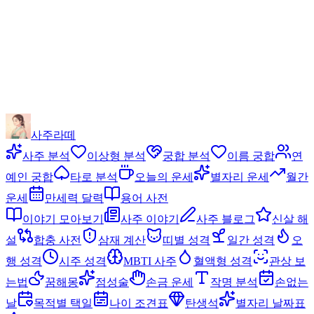
사주라떼
사주 분석
이상형 분석
궁합 분석
이름 궁합
연
예인 궁합
타로 분석
오늘의 운세
별자리 운세
월간
운세
만세력 달력
용어 사전
이야기 모아보기
사주 이야기
사주 블로그
신살 해
설
합충 사전
삼재 계산
띠별 성격
일간 성격
오
행 성격
시주 성격
MBTI 사주
혈액형 성격
관상 보
는법
꿈해몽
점성술
손금 운세
작명 분석
손없는
날
목적별 택일
나이 조견표
탄생석
별자리 날짜표