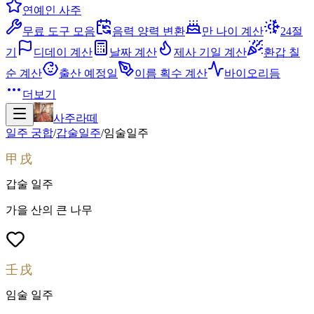
연예인 사주
무료 도구 모음
음력 양력 변환
만 나이 계산
24절
기
디데이 계산
날짜 계산
제사 기일 계산
환갑 칠
순 계산
출산 예정일
이름 획수 계산
바이오리듬
더보기
사주라떼
일주 궁합
/
갑술
일주
/
임술
일주
甲戌
갑술
일주
가을 산의 큰 나무
壬戌
임술
일주