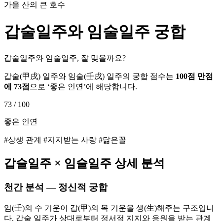
가을 산의 큰 호수
갑술
일주와
임술
일주 궁합
갑술일주와 임술일주, 잘 맞을까요?
갑술
(
甲戌
) 일주와
임술
(
壬戌
) 일주의 궁합 점수는
100점 만점
에
73
점
으로 ‘
좋은 인연
’에 해당합니다.
73
/ 100
좋은 인연
#상생 관계 #지지받는 사랑 #닮은꼴
갑술
일주 ×
임술
일주 상세 분석
천간 분석 — 정신적 궁합
임(壬)의 수 기운이 갑(甲)의 목 기운을 생(生)해주는 구조입니
다. 갑술 일주가 상대로부터 정서적 지지와 응원을 받는 관계