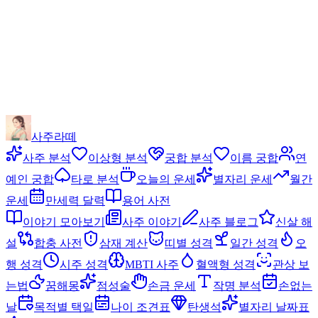
사주라떼
사주 분석
이상형 분석
궁합 분석
이름 궁합
연
예인 궁합
타로 분석
오늘의 운세
별자리 운세
월간
운세
만세력 달력
용어 사전
이야기 모아보기
사주 이야기
사주 블로그
신살 해
설
합충 사전
삼재 계산
띠별 성격
일간 성격
오
행 성격
시주 성격
MBTI 사주
혈액형 성격
관상 보
는법
꿈해몽
점성술
손금 운세
작명 분석
손없는
날
목적별 택일
나이 조견표
탄생석
별자리 날짜표