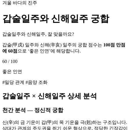
겨울 바다의 진주
갑술
일주와
신해
일주 궁합
갑술일주와 신해일주, 잘 맞을까요?
갑술
(
甲戌
) 일주와
신해
(
辛亥
) 일주의 궁합 점수는
100점 만점
에
60
점
으로 ‘
좋은 인연
’에 해당합니다.
60
/ 100
좋은 인연
#밀당 관계 #음양 조화
갑술
일주 ×
신해
일주 상세 분석
천간 분석 — 정신적 궁합
신(辛)의 금 기운이 갑(甲)의 목 기운을 극(剋)하는 구조입니다.
상대가 관계의 주도권을 쥐기 쉬운 형상으로, 적당한 긴장감이