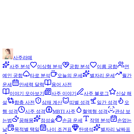
사주라떼
사주 분석
이상형 분석
궁합 분석
이름 궁합
연
예인 궁합
타로 분석
오늘의 운세
별자리 운세
월간
운세
만세력 달력
용어 사전
이야기 모아보기
사주 이야기
사주 블로그
신살 해
설
합충 사전
삼재 계산
띠별 성격
일간 성격
오
행 성격
시주 성격
MBTI 사주
혈액형 성격
관상 보
는법
꿈해몽
점성술
손금 운세
작명 분석
손없는
날
목적별 택일
나이 조견표
탄생석
별자리 날짜표