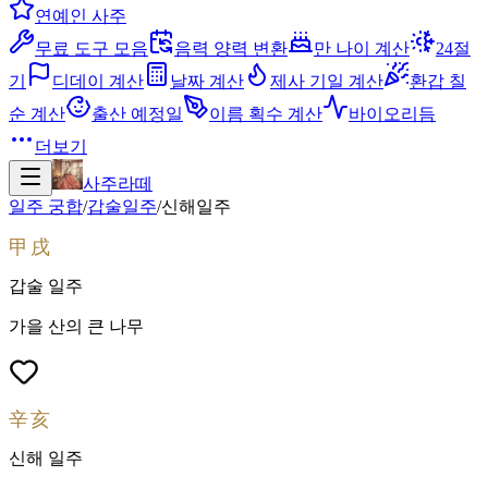
연예인 사주
무료 도구 모음
음력 양력 변환
만 나이 계산
24절
기
디데이 계산
날짜 계산
제사 기일 계산
환갑 칠
순 계산
출산 예정일
이름 획수 계산
바이오리듬
더보기
사주라떼
일주 궁합
/
갑술
일주
/
신해
일주
甲戌
갑술
일주
가을 산의 큰 나무
辛亥
신해
일주