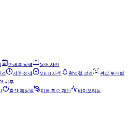
세
만세력 달력
용어 사전
성격
시주 성격
MBTI 사주
혈액형 성격
관상 보는법
인 사주
산
출산 예정일
이름 획수 계산
바이오리듬