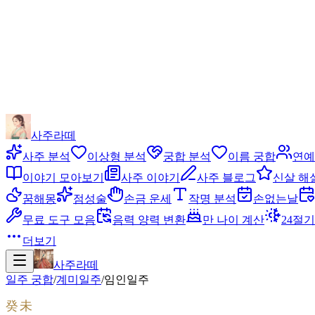
사주라떼
사주 분석
이상형 분석
궁합 분석
이름 궁합
연예
이야기 모아보기
사주 이야기
사주 블로그
신살 해
꿈해몽
점성술
손금 운세
작명 분석
손없는날
무료 도구 모음
음력 양력 변환
만 나이 계산
24절기
더보기
사주라떼
일주 궁합
/
계미
일주
/
임인
일주
癸未