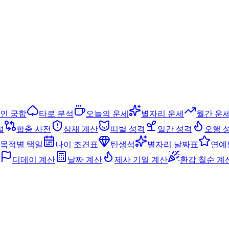
인 궁합
타로 분석
오늘의 운세
별자리 운세
월간 운
설
합충 사전
삼재 계산
띠별 성격
일간 성격
오행 
목적별 택일
나이 조견표
탄생석
별자리 날짜표
연예
디데이 계산
날짜 계산
제사 기일 계산
환갑 칠순 계