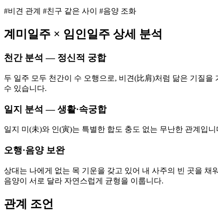
#비견 관계 #친구 같은 사이 #음양 조화
계미
일주 ×
임인
일주 상세 분석
천간 분석 — 정신적 궁합
두 일주 모두 천간이 수 오행으로, 비견(比肩)처럼 닮은 기질을
수 있습니다.
일지 분석 — 생활·속궁합
일지 미(未)와 인(寅)는 특별한 합도 충도 없는 무난한 관계입
오행·음양 보완
상대는 나에게 없는 목 기운을 갖고 있어 내 사주의 빈 곳을 채
음양이 서로 달라 자연스럽게 균형을 이룹니다.
관계 조언