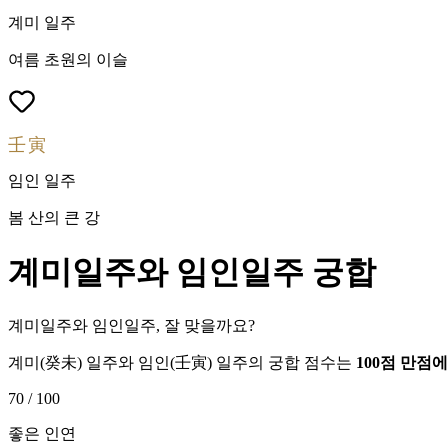
계미
일주
여름 초원의 이슬
壬寅
임인
일주
봄 산의 큰 강
계미
일주와
임인
일주 궁합
계미일주와 임인일주, 잘 맞을까요?
계미
(
癸未
) 일주와
임인
(
壬寅
) 일주의 궁합 점수는
100점 만점
70
/ 100
좋은 인연