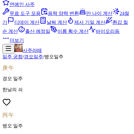
연예인 사주
무료 도구 모음
음력 양력 변환
만 나이 계산
24절
기
디데이 계산
날짜 계산
제사 기일 계산
환갑 칠
순 계산
출산 예정일
이름 획수 계산
바이오리듬
더보기
사주라떼
일주 궁합
/
경오
일주
/
병오
일주
庚午
경오
일주
한낮의 쇠
丙午
병오
일주