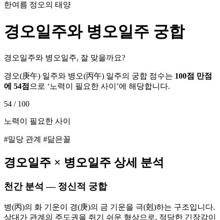
한여름 정오의 태양
경오
일주와
병오
일주 궁합
경오일주와 병오일주, 잘 맞을까요?
경오
(
庚午
) 일주와
병오
(
丙午
) 일주의 궁합 점수는
100점 만점
에
54
점
으로 ‘
노력이 필요한 사이
’에 해당합니다.
54
/ 100
노력이 필요한 사이
#밀당 관계 #닮은꼴
경오
일주 ×
병오
일주 상세 분석
천간 분석 — 정신적 궁합
병(丙)의 화 기운이 경(庚)의 금 기운을 극(剋)하는 구조입니다.
상대가 관계의 주도권을 쥐기 쉬운 형상으로, 적당한 긴장감이