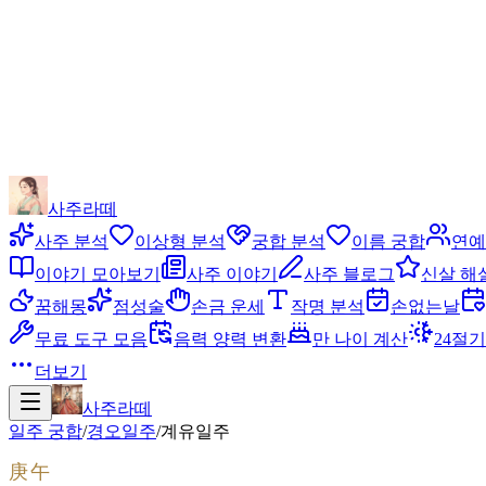
사주라떼
사주 분석
이상형 분석
궁합 분석
이름 궁합
연예
이야기 모아보기
사주 이야기
사주 블로그
신살 해
꿈해몽
점성술
손금 운세
작명 분석
손없는날
무료 도구 모음
음력 양력 변환
만 나이 계산
24절기
더보기
사주라떼
일주 궁합
/
경오
일주
/
계유
일주
庚午