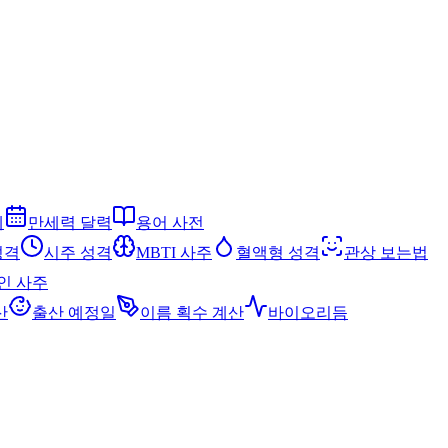
세
만세력 달력
용어 사전
성격
시주 성격
MBTI 사주
혈액형 성격
관상 보는법
인 사주
산
출산 예정일
이름 획수 계산
바이오리듬