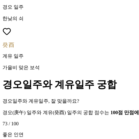
경오
일주
한낮의 쇠
癸酉
계유
일주
가을비 맞은 보석
경오
일주와
계유
일주 궁합
경오일주와 계유일주, 잘 맞을까요?
경오
(
庚午
) 일주와
계유
(
癸酉
) 일주의 궁합 점수는
100점 만점
73
/ 100
좋은 인연