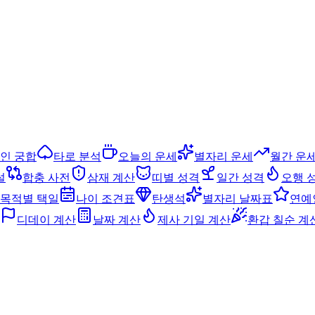
인 궁합
타로 분석
오늘의 운세
별자리 운세
월간 운
설
합충 사전
삼재 계산
띠별 성격
일간 성격
오행 
목적별 택일
나이 조견표
탄생석
별자리 날짜표
연예
디데이 계산
날짜 계산
제사 기일 계산
환갑 칠순 계