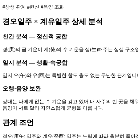
#상생 관계 #헌신 #음양 조화
경오
일주 ×
계유
일주 상세 분석
천간 분석 — 정신적 궁합
경(庚)의 금 기운이 계(癸)의 수 기운을 생(生)해주는 상생 
일지 분석 — 생활·속궁합
일지 오(午)와 유(酉)는 특별한 합도 충도 없는 무난한 관계입
오행·음양 보완
상대는 나에게 없는 수 기운을 갖고 있어 내 사주의 빈 곳을 채
음양이 서로 달라 자연스럽게 균형을 이룹니다.
관계 조언
경오(庚午) 일주와 계유(癸酉) 일주는 노력에 따라 충분히 좋아