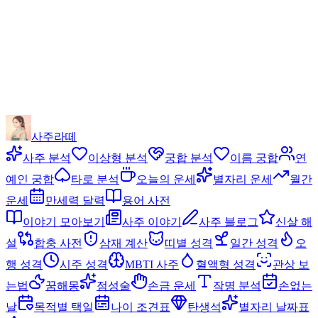
사주라떼
사주 분석
이상형 분석
궁합 분석
이름 궁합
연
예인 궁합
타로 분석
오늘의 운세
별자리 운세
월간
운세
만세력 달력
용어 사전
이야기 모아보기
사주 이야기
사주 블로그
신살 해
설
합충 사전
삼재 계산
띠별 성격
일간 성격
오
행 성격
시주 성격
MBTI 사주
혈액형 성격
관상 보
는법
꿈해몽
점성술
손금 운세
작명 분석
손없는
날
목적별 택일
나이 조견표
탄생석
별자리 날짜표