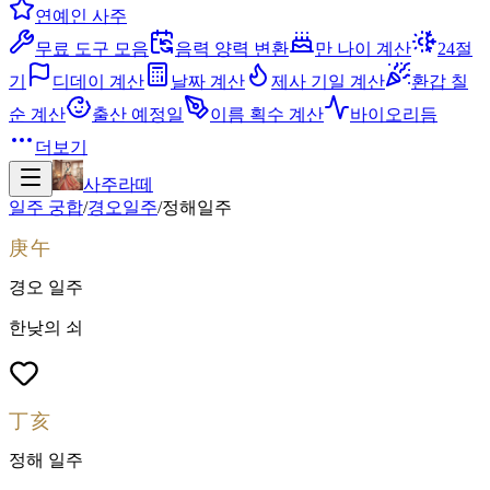
연예인 사주
무료 도구 모음
음력 양력 변환
만 나이 계산
24절
기
디데이 계산
날짜 계산
제사 기일 계산
환갑 칠
순 계산
출산 예정일
이름 획수 계산
바이오리듬
더보기
사주라떼
일주 궁합
/
경오
일주
/
정해
일주
庚午
경오
일주
한낮의 쇠
丁亥
정해
일주