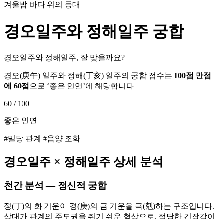
겨울밤 바다 위의 등대
경오
일주와
정해
일주 궁합
경오일주와 정해일주, 잘 맞을까요?
경오
(
庚午
) 일주와
정해
(
丁亥
) 일주의 궁합 점수는
100점 만점
에
60
점
으로 ‘
좋은 인연
’에 해당합니다.
60
/ 100
좋은 인연
#밀당 관계 #음양 조화
경오
일주 ×
정해
일주 상세 분석
천간 분석 — 정신적 궁합
정(丁)의 화 기운이 경(庚)의 금 기운을 극(剋)하는 구조입니다.
상대가 관계의 주도권을 쥐기 쉬운 형상으로, 적당한 긴장감이