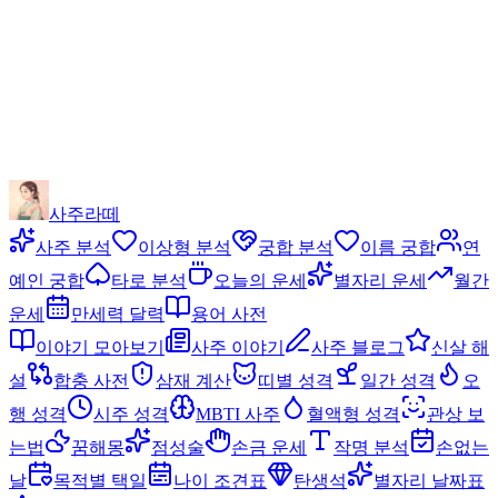
사주라떼
사주 분석
이상형 분석
궁합 분석
이름 궁합
연
예인 궁합
타로 분석
오늘의 운세
별자리 운세
월간
운세
만세력 달력
용어 사전
이야기 모아보기
사주 이야기
사주 블로그
신살 해
설
합충 사전
삼재 계산
띠별 성격
일간 성격
오
행 성격
시주 성격
MBTI 사주
혈액형 성격
관상 보
는법
꿈해몽
점성술
손금 운세
작명 분석
손없는
날
목적별 택일
나이 조견표
탄생석
별자리 날짜표