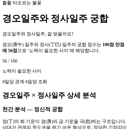
활활 타오르는 불꽃
경오
일주와
정사
일주 궁합
경오일주와 정사일주, 잘 맞을까요?
경오
(
庚午
) 일주와
정사
(
丁巳
) 일주의 궁합 점수는
100점 만점
에
56
점
으로 ‘
노력이 필요한 사이
’에 해당합니다.
56
/ 100
노력이 필요한 사이
#밀당 관계 #음양 조화
경오
일주 ×
정사
일주 상세 분석
천간 분석 — 정신적 궁합
정(丁)의 화 기운이 경(庚)의 금 기운을 극(剋)하는 구조입니다.
상대가 관계의 주도권을 쥐기 쉬운 형상으로, 적당한 긴장감이