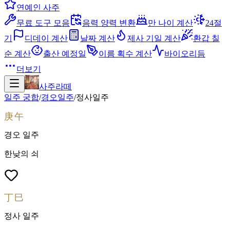
연예인 사주
무료 도구 모음
음력 양력 변환
만 나이 계산
24절
기
디데이 계산
날짜 계산
제사 기일 계산
환갑 칠
순 계산
출산 예정일
이름 획수 계산
바이오리듬
더보기
사주라떼
일주 궁합
/
경오
일주
/
정사
일주
庚午
경오
일주
한낮의 쇠
丁巳
정사
일주