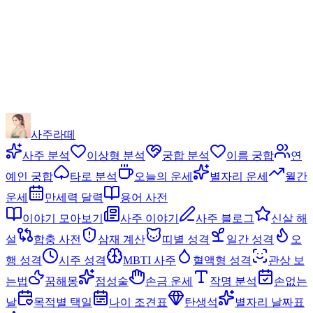
사주라떼
사주 분석
이상형 분석
궁합 분석
이름 궁합
연
예인 궁합
타로 분석
오늘의 운세
별자리 운세
월간
운세
만세력 달력
용어 사전
이야기 모아보기
사주 이야기
사주 블로그
신살 해
설
합충 사전
삼재 계산
띠별 성격
일간 성격
오
행 성격
시주 성격
MBTI 사주
혈액형 성격
관상 보
는법
꿈해몽
점성술
손금 운세
작명 분석
손없는
날
목적별 택일
나이 조견표
탄생석
별자리 날짜표