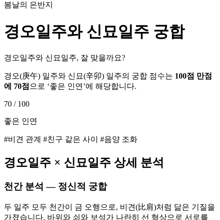
봄날의 은반지
경오
일주와
신묘
일주 궁합
경오일주와 신묘일주, 잘 맞을까요?
경오
(
庚午
) 일주와
신묘
(
辛卯
) 일주의 궁합 점수는
100점 만점
에
70
점
으로 ‘
좋은 인연
’에 해당합니다.
70
/ 100
좋은 인연
#비견 관계 #친구 같은 사이 #음양 조화
경오
일주 ×
신묘
일주 상세 분석
천간 분석 — 정신적 궁합
두 일주 모두 천간이 금 오행으로, 비견(比肩)처럼 닮은 기질을
가졌습니다. 바위와 쇠와 보석가 나란히 선 형상으로 서로를