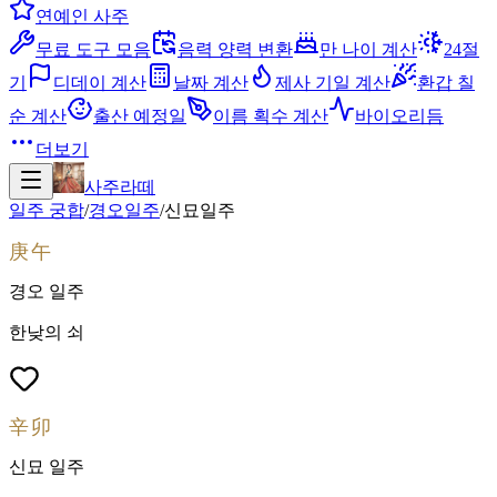
연예인 사주
무료 도구 모음
음력 양력 변환
만 나이 계산
24절
기
디데이 계산
날짜 계산
제사 기일 계산
환갑 칠
순 계산
출산 예정일
이름 획수 계산
바이오리듬
더보기
사주라떼
일주 궁합
/
경오
일주
/
신묘
일주
庚午
경오
일주
한낮의 쇠
辛卯
신묘
일주