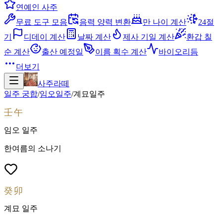
연예인 사주
무료 도구 모음
음력 양력 변환
만 나이 계산
24절
기
디데이 계산
날짜 계산
제사 기일 계산
환갑 칠
순 계산
출산 예정일
이름 획수 계산
바이오리듬
더보기
사주라떼
일주 궁합
/
임오
일주
/
계묘
일주
壬午
임오
일주
한여름의 소나기
癸卯
계묘
일주