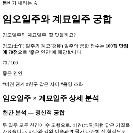
봄비가 내리는 숲
임오
일주와
계묘
일주 궁합
임오일주와 계묘일주, 잘 맞을까요?
임오
(
壬午
) 일주와
계묘
(
癸卯
) 일주의 궁합 점수는
100점 만점
에
70
점
으로 ‘
좋은 인연
’에 해당합니다.
70
/ 100
좋은 인연
#비견 관계 #친구 같은 사이 #음양 조화
임오
일주 ×
계묘
일주 상세 분석
천간 분석 — 정신적 궁합
두 일주 모두 천간이 수 오행으로, 비견(比肩)처럼 닮은 기질을
가졌습니다. 바다와 강와 이슬과 빗물가 나란히 선 형상으로