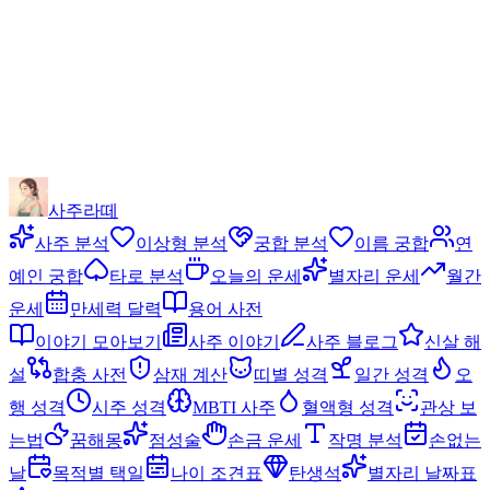
사주라떼
사주 분석
이상형 분석
궁합 분석
이름 궁합
연
예인 궁합
타로 분석
오늘의 운세
별자리 운세
월간
운세
만세력 달력
용어 사전
이야기 모아보기
사주 이야기
사주 블로그
신살 해
설
합충 사전
삼재 계산
띠별 성격
일간 성격
오
행 성격
시주 성격
MBTI 사주
혈액형 성격
관상 보
는법
꿈해몽
점성술
손금 운세
작명 분석
손없는
날
목적별 택일
나이 조견표
탄생석
별자리 날짜표