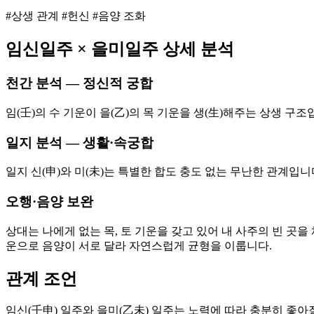
#상생 관계 #헌신 #음양 조화
임신
일주 ×
을미
일주 상세 분석
천간 분석 — 정신적 궁합
임(壬)의 수 기운이 을(乙)의 목 기운을 생(生)해주는 상생 
일지 분석 — 생활·속궁합
일지 신(申)와 미(未)는 특별한 합도 충도 없는 무난한 관계입
오행·음양 보완
상대는 나에게 없는 목, 토 기운을 갖고 있어 내 사주의 빈 곳을
운으로 음양이 서로 달라 자연스럽게 균형을 이룹니다.
관계 조언
임신(壬申) 일주와 을미(乙未) 일주는 노력에 따라 충분히 좋아