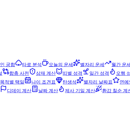
인 궁합
타로 분석
오늘의 운세
별자리 운세
월간 운
설
합충 사전
삼재 계산
띠별 성격
일간 성격
오행 
목적별 택일
나이 조견표
탄생석
별자리 날짜표
연예
디데이 계산
날짜 계산
제사 기일 계산
환갑 칠순 계