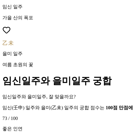
임신
일주
가을 산의 폭포
乙未
을미
일주
여름 초원의 꽃
임신
일주와
을미
일주 궁합
임신일주와 을미일주, 잘 맞을까요?
임신
(
壬申
) 일주와
을미
(
乙未
) 일주의 궁합 점수는
100점 만점
73
/ 100
좋은 인연