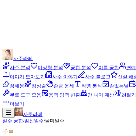
사주라떼
사주 분석
이상형 분석
궁합 분석
이름 궁합
연예
이야기 모아보기
사주 이야기
사주 블로그
신살 해
꿈해몽
점성술
손금 운세
작명 분석
손없는날
무료 도구 모음
음력 양력 변환
만 나이 계산
24절기
더보기
사주라떼
일주 궁합
/
임신
일주
/
을미
일주
壬申