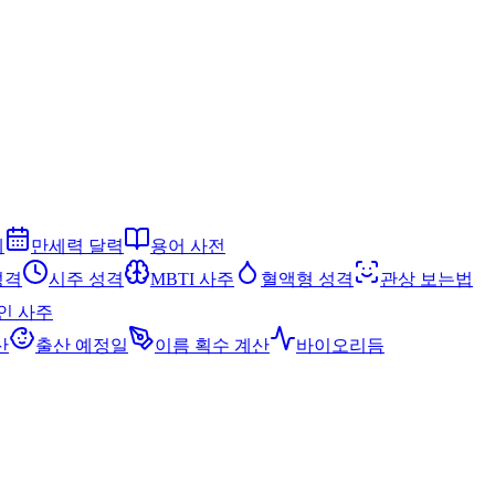
세
만세력 달력
용어 사전
성격
시주 성격
MBTI 사주
혈액형 성격
관상 보는법
인 사주
산
출산 예정일
이름 획수 계산
바이오리듬