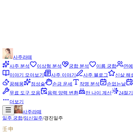
사주라떼
사주 분석
이상형 분석
궁합 분석
이름 궁합
연예
이야기 모아보기
사주 이야기
사주 블로그
신살 해
꿈해몽
점성술
손금 운세
작명 분석
손없는날
무료 도구 모음
음력 양력 변환
만 나이 계산
24절기
더보기
사주라떼
일주 궁합
/
임신
일주
/
경진
일주
壬申