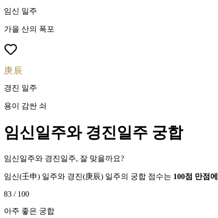
임신
일주
가을 산의 폭포
庚辰
경진
일주
용이 감싼 쇠
임신
일주와
경진
일주 궁합
임신일주와 경진일주, 잘 맞을까요?
임신
(
壬申
) 일주와
경진
(
庚辰
) 일주의 궁합 점수는
100점 만점
83
/ 100
아주 좋은 궁합