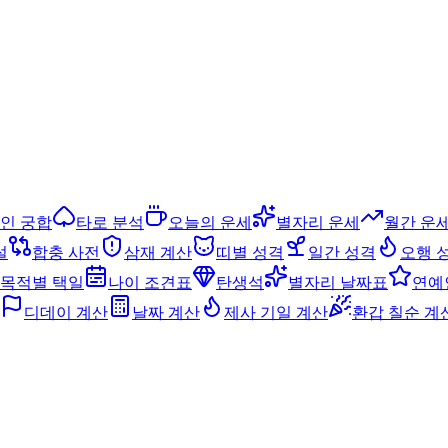
인 궁합
타로 분석
오늘의 운세
별자리 운세
월간 운
설
합충 사전
삼재 계산
띠별 성격
일간 성격
오행 
목적별 택일
나이 조견표
탄생석
별자리 날짜표
연예
디데이 계산
날짜 계산
제사 기일 계산
환갑 칠순 계