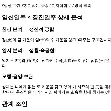
#상생 관계 #지지받는 사랑 #지지삼합 #운명적 결속
임신
일주 ×
경진
일주 상세 분석
천간 분석 — 정신적 궁합
경(庚)의 금 기운이 임(壬)의 수 기운을 생(生)해주는 구조입니
일지 분석 — 생활·속궁합
일지 신(申)와 진(辰)는 신자진 수국(水局)을 이루는 삼합(三
다.
오행·음양 보완
상대는 나에게 없는 토 기운을 갖고 있어 내 사주의 빈 곳을 채
합니다. 추진력은 배가되지만 쉬어가는 호흡을 함께 챙기는 것
관계 조언