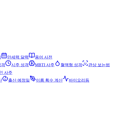
세
만세력 달력
용어 사전
성격
시주 성격
MBTI 사주
혈액형 성격
관상 보는법
인 사주
산
출산 예정일
이름 획수 계산
바이오리듬