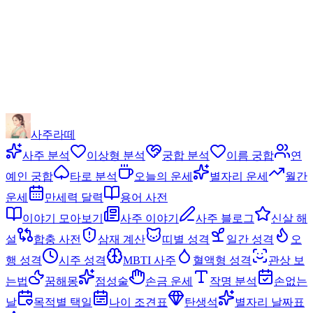
사주라떼
사주 분석
이상형 분석
궁합 분석
이름 궁합
연
예인 궁합
타로 분석
오늘의 운세
별자리 운세
월간
운세
만세력 달력
용어 사전
이야기 모아보기
사주 이야기
사주 블로그
신살 해
설
합충 사전
삼재 계산
띠별 성격
일간 성격
오
행 성격
시주 성격
MBTI 사주
혈액형 성격
관상 보
는법
꿈해몽
점성술
손금 운세
작명 분석
손없는
날
목적별 택일
나이 조견표
탄생석
별자리 날짜표