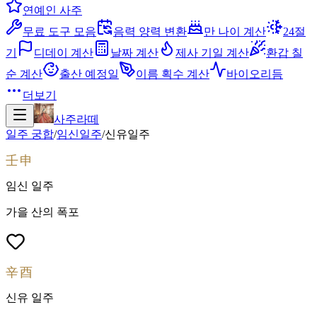
연예인 사주
무료 도구 모음
음력 양력 변환
만 나이 계산
24절
기
디데이 계산
날짜 계산
제사 기일 계산
환갑 칠
순 계산
출산 예정일
이름 획수 계산
바이오리듬
더보기
사주라떼
일주 궁합
/
임신
일주
/
신유
일주
壬申
임신
일주
가을 산의 폭포
辛酉
신유
일주