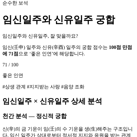
순수한 보석
임신
일주와
신유
일주 궁합
임신일주와 신유일주, 잘 맞을까요?
임신
(
壬申
) 일주와
신유
(
辛酉
) 일주의 궁합 점수는
100점 만점
에
71
점
으로 ‘
좋은 인연
’에 해당합니다.
71
/ 100
좋은 인연
#상생 관계 #지지받는 사랑 #음양 조화
임신
일주 ×
신유
일주 상세 분석
천간 분석 — 정신적 궁합
신(辛)의 금 기운이 임(壬)의 수 기운을 생(生)해주는 구조입니
다. 임신 일주가 상대로부터 정서적 지지와 응원을 받는 관계