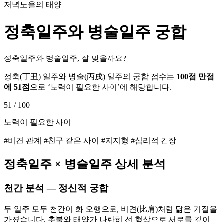
저녁노을의 태양
정축
일주와
병술
일주 궁합
정축일주와 병술일주, 잘 맞을까요?
정축
(
丁丑
) 일주와
병술
(
丙戌
) 일주의 궁합 점수는
100점 만점
에
51
점
으로 ‘
노력이 필요한 사이
’에 해당합니다.
51
/ 100
노력이 필요한 사이
#비견 관계 #친구 같은 사이 #지지형 #심리적 긴장
정축
일주 ×
병술
일주 상세 분석
천간 분석 — 정신적 궁합
두 일주 모두 천간이 화 오행으로, 비견(比肩)처럼 닮은 기질을
가졌습니다. 촛불와 태양가 나란히 선 형상으로 서로를 깊이