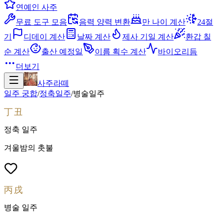
연예인 사주
무료 도구 모음
음력 양력 변환
만 나이 계산
24절
기
디데이 계산
날짜 계산
제사 기일 계산
환갑 칠
순 계산
출산 예정일
이름 획수 계산
바이오리듬
더보기
사주라떼
일주 궁합
/
정축
일주
/
병술
일주
丁丑
정축
일주
겨울밤의 촛불
丙戌
병술
일주