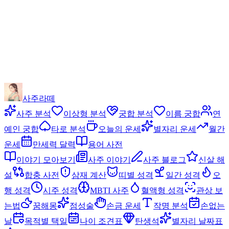
사주라떼
사주 분석
이상형 분석
궁합 분석
이름 궁합
연
예인 궁합
타로 분석
오늘의 운세
별자리 운세
월간
운세
만세력 달력
용어 사전
이야기 모아보기
사주 이야기
사주 블로그
신살 해
설
합충 사전
삼재 계산
띠별 성격
일간 성격
오
행 성격
시주 성격
MBTI 사주
혈액형 성격
관상 보
는법
꿈해몽
점성술
손금 운세
작명 분석
손없는
날
목적별 택일
나이 조견표
탄생석
별자리 날짜표