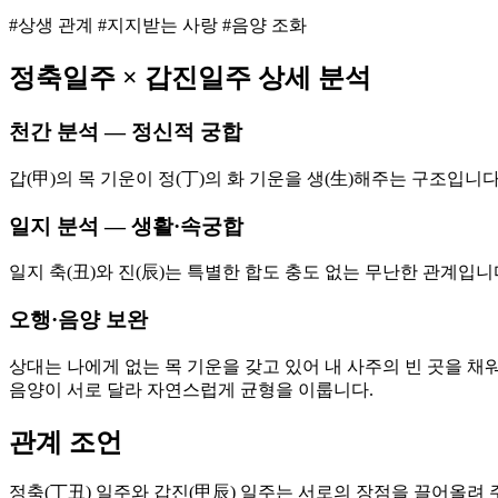
#상생 관계 #지지받는 사랑 #음양 조화
정축
일주 ×
갑진
일주 상세 분석
천간 분석 — 정신적 궁합
갑(甲)의 목 기운이 정(丁)의 화 기운을 생(生)해주는 구조입니
일지 분석 — 생활·속궁합
일지 축(丑)와 진(辰)는 특별한 합도 충도 없는 무난한 관계입
오행·음양 보완
상대는 나에게 없는 목 기운을 갖고 있어 내 사주의 빈 곳을 채
음양이 서로 달라 자연스럽게 균형을 이룹니다.
관계 조언
정축(丁丑) 일주와 갑진(甲辰) 일주는 서로의 장점을 끌어올려