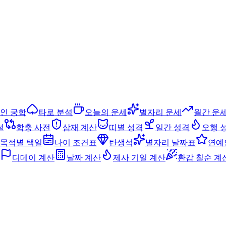
인 궁합
타로 분석
오늘의 운세
별자리 운세
월간 운
설
합충 사전
삼재 계산
띠별 성격
일간 성격
오행 
목적별 택일
나이 조견표
탄생석
별자리 날짜표
연예
디데이 계산
날짜 계산
제사 기일 계산
환갑 칠순 계