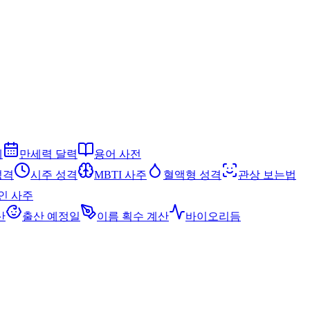
세
만세력 달력
용어 사전
성격
시주 성격
MBTI 사주
혈액형 성격
관상 보는법
인 사주
산
출산 예정일
이름 획수 계산
바이오리듬