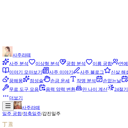
사주라떼
사주 분석
이상형 분석
궁합 분석
이름 궁합
연예
이야기 모아보기
사주 이야기
사주 블로그
신살 해
꿈해몽
점성술
손금 운세
작명 분석
손없는날
무료 도구 모음
음력 양력 변환
만 나이 계산
24절기
더보기
사주라떼
일주 궁합
/
정축
일주
/
갑진
일주
丁丑