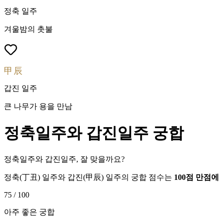
정축
일주
겨울밤의 촛불
甲辰
갑진
일주
큰 나무가 용을 만남
정축
일주와
갑진
일주 궁합
정축일주와 갑진일주, 잘 맞을까요?
정축
(
丁丑
) 일주와
갑진
(
甲辰
) 일주의 궁합 점수는
100점 만점
75
/ 100
아주 좋은 궁합