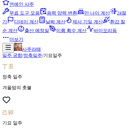
연예인 사주
무료 도구 모음
음력 양력 변환
만 나이 계산
24절
기
디데이 계산
날짜 계산
제사 기일 계산
환갑 칠
순 계산
출산 예정일
이름 획수 계산
바이오리듬
더보기
사주라떼
일주 궁합
/
정축
일주
/
기묘
일주
丁丑
정축
일주
겨울밤의 촛불
己卯
기묘
일주