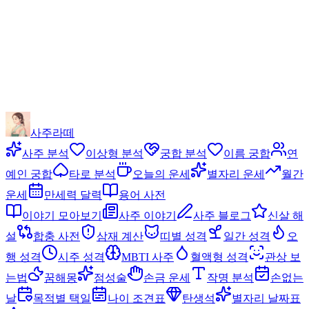
사주라떼
사주 분석
이상형 분석
궁합 분석
이름 궁합
연
예인 궁합
타로 분석
오늘의 운세
별자리 운세
월간
운세
만세력 달력
용어 사전
이야기 모아보기
사주 이야기
사주 블로그
신살 해
설
합충 사전
삼재 계산
띠별 성격
일간 성격
오
행 성격
시주 성격
MBTI 사주
혈액형 성격
관상 보
는법
꿈해몽
점성술
손금 운세
작명 분석
손없는
날
목적별 택일
나이 조견표
탄생석
별자리 날짜표