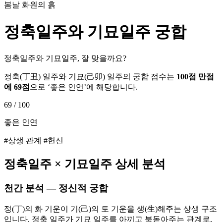
봄날 화원의 흙
정축
일주와
기묘
일주 궁합
정축일주와 기묘일주, 잘 맞을까요?
정축
(
丁丑
) 일주와
기묘
(
己卯
) 일주의 궁합 점수는
100점 만점
에
69
점
으로 ‘
좋은 인연
’에 해당합니다.
69
/ 100
좋은 인연
#상생 관계 #헌신
정축
일주 ×
기묘
일주 상세 분석
천간 분석 — 정신적 궁합
정(丁)의 화 기운이 기(己)의 토 기운을 생(生)해주는 상생 구조
입니다. 정축 일주가 기묘 일주를 아끼고 북돋아주는 관계로,