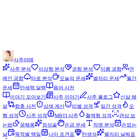
사주라떼
사주 분석
이상형 분석
궁합 분석
이름 궁합
연
예인 궁합
타로 분석
오늘의 운세
별자리 운세
월간
운세
만세력 달력
용어 사전
이야기 모아보기
사주 이야기
사주 블로그
신살 해
설
합충 사전
삼재 계산
띠별 성격
일간 성격
오
행 성격
시주 성격
MBTI 사주
혈액형 성격
관상 보
는법
꿈해몽
점성술
손금 운세
작명 분석
손없는
날
목적별 택일
나이 조견표
탄생석
별자리 날짜표