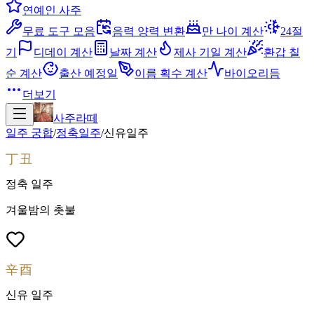
연예인 사주
무료 도구 모음
음력 양력 변환
만 나이 계산
24절
기
디데이 계산
날짜 계산
제사 기일 계산
환갑 칠
순 계산
출산 예정일
이름 획수 계산
바이오리듬
더보기
사주라떼
일주 궁합
/
정축
일주
/
신유
일주
丁丑
정축
일주
겨울밤의 촛불
辛酉
신유
일주