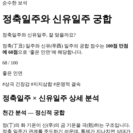
순수한 보석
정축
일주와
신유
일주 궁합
정축일주와 신유일주, 잘 맞을까요?
정축
(
丁丑
) 일주와
신유
(
辛酉
) 일주의 궁합 점수는
100점 만점
에
68
점
으로 ‘
좋은 인연
’에 해당합니다.
68
/ 100
좋은 인연
#상극 긴장감 #지지삼합 #운명적 결속
정축
일주 ×
신유
일주 상세 분석
천간 분석 — 정신적 궁합
정(丁)의 화 기운이 신(辛)의 금 기운을 극(剋)하는 구조입니다.
정축 일주가 관계를 주도하기 쉬운데, 통제가 지나치면 상대가