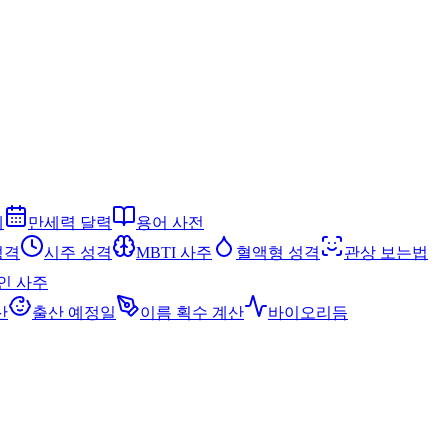
세
만세력 달력
용어 사전
성격
시주 성격
MBTI 사주
혈액형 성격
관상 보는법
인 사주
산
출산 예정일
이름 획수 계산
바이오리듬