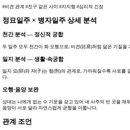
#비견 관계 #친구 같은 사이 #지지형 #심리적 긴장
정묘
일주 ×
병자
일주 상세 분석
천간 분석 — 정신적 궁합
두 일주 모두 천간이 화 오행으로, 비견(比肩)처럼 닮은 기질을
일지 분석 — 생활·속궁합
일지 묘(卯)와 자(子)는 형(刑)의 관계로, 가까워질수록 서로
다.
오행·음양 보완
상대는 나에게 없는 수 기운을 갖고 있어 내 사주의 빈 곳을 채
음양이 서로 달라 자연스럽게 균형을 이룹니다.
관계 조언