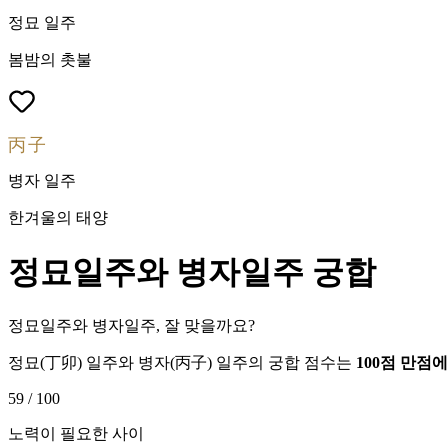
정묘
일주
봄밤의 촛불
丙子
병자
일주
한겨울의 태양
정묘
일주와
병자
일주 궁합
정묘일주와 병자일주, 잘 맞을까요?
정묘
(
丁卯
) 일주와
병자
(
丙子
) 일주의 궁합 점수는
100점 만점
59
/ 100
노력이 필요한 사이