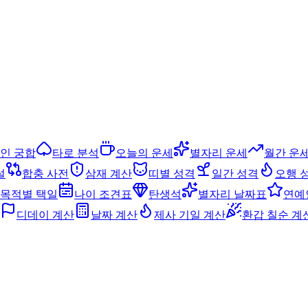
인 궁합
타로 분석
오늘의 운세
별자리 운세
월간 운
설
합충 사전
삼재 계산
띠별 성격
일간 성격
오행 
목적별 택일
나이 조견표
탄생석
별자리 날짜표
연예
디데이 계산
날짜 계산
제사 기일 계산
환갑 칠순 계