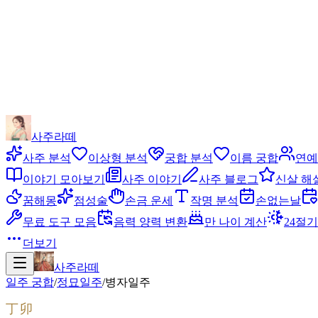
사주라떼
사주 분석
이상형 분석
궁합 분석
이름 궁합
연예
이야기 모아보기
사주 이야기
사주 블로그
신살 해
꿈해몽
점성술
손금 운세
작명 분석
손없는날
무료 도구 모음
음력 양력 변환
만 나이 계산
24절기
더보기
사주라떼
일주 궁합
/
정묘
일주
/
병자
일주
丁卯