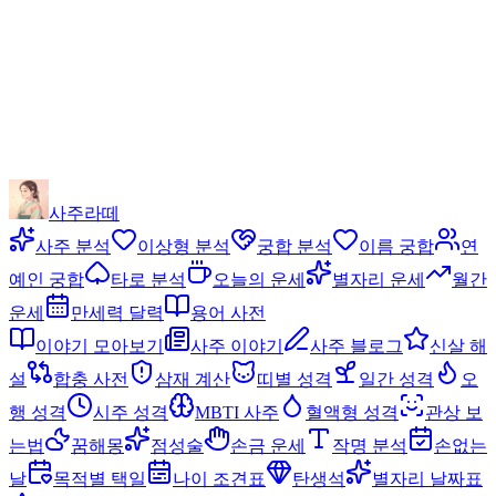
사주라떼
사주 분석
이상형 분석
궁합 분석
이름 궁합
연
예인 궁합
타로 분석
오늘의 운세
별자리 운세
월간
운세
만세력 달력
용어 사전
이야기 모아보기
사주 이야기
사주 블로그
신살 해
설
합충 사전
삼재 계산
띠별 성격
일간 성격
오
행 성격
시주 성격
MBTI 사주
혈액형 성격
관상 보
는법
꿈해몽
점성술
손금 운세
작명 분석
손없는
날
목적별 택일
나이 조견표
탄생석
별자리 날짜표