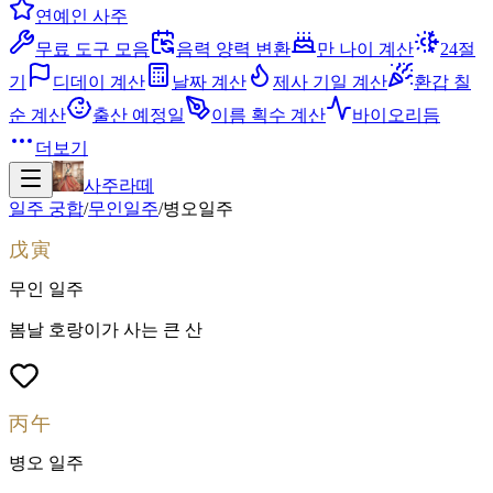
연예인 사주
무료 도구 모음
음력 양력 변환
만 나이 계산
24절
기
디데이 계산
날짜 계산
제사 기일 계산
환갑 칠
순 계산
출산 예정일
이름 획수 계산
바이오리듬
더보기
사주라떼
일주 궁합
/
무인
일주
/
병오
일주
戊寅
무인
일주
봄날 호랑이가 사는 큰 산
丙午
병오
일주