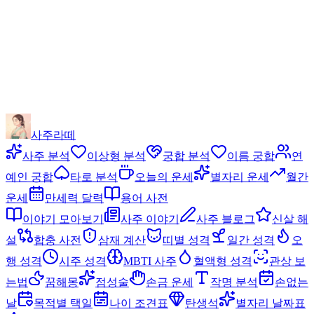
사주라떼
사주 분석
이상형 분석
궁합 분석
이름 궁합
연
예인 궁합
타로 분석
오늘의 운세
별자리 운세
월간
운세
만세력 달력
용어 사전
이야기 모아보기
사주 이야기
사주 블로그
신살 해
설
합충 사전
삼재 계산
띠별 성격
일간 성격
오
행 성격
시주 성격
MBTI 사주
혈액형 성격
관상 보
는법
꿈해몽
점성술
손금 운세
작명 분석
손없는
날
목적별 택일
나이 조견표
탄생석
별자리 날짜표