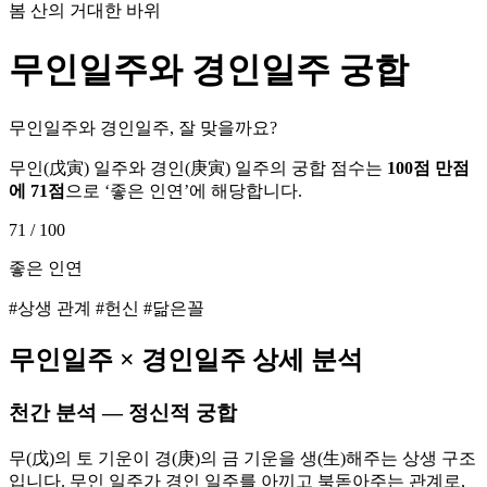
봄 산의 거대한 바위
무인
일주와
경인
일주 궁합
무인일주와 경인일주, 잘 맞을까요?
무인
(
戊寅
) 일주와
경인
(
庚寅
) 일주의 궁합 점수는
100점 만점
에
71
점
으로 ‘
좋은 인연
’에 해당합니다.
71
/ 100
좋은 인연
#상생 관계 #헌신 #닮은꼴
무인
일주 ×
경인
일주 상세 분석
천간 분석 — 정신적 궁합
무(戊)의 토 기운이 경(庚)의 금 기운을 생(生)해주는 상생 구조
입니다. 무인 일주가 경인 일주를 아끼고 북돋아주는 관계로,