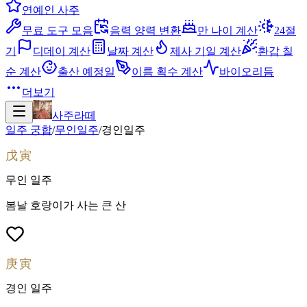
연예인 사주
무료 도구 모음
음력 양력 변환
만 나이 계산
24절
기
디데이 계산
날짜 계산
제사 기일 계산
환갑 칠
순 계산
출산 예정일
이름 획수 계산
바이오리듬
더보기
사주라떼
일주 궁합
/
무인
일주
/
경인
일주
戊寅
무인
일주
봄날 호랑이가 사는 큰 산
庚寅
경인
일주