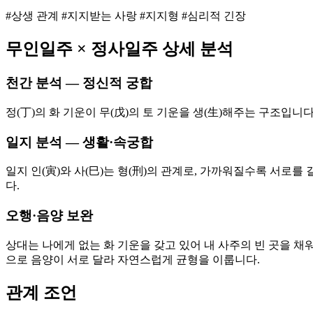
#상생 관계 #지지받는 사랑 #지지형 #심리적 긴장
무인
일주 ×
정사
일주 상세 분석
천간 분석 — 정신적 궁합
정(丁)의 화 기운이 무(戊)의 토 기운을 생(生)해주는 구조입니
일지 분석 — 생활·속궁합
일지 인(寅)와 사(巳)는 형(刑)의 관계로, 가까워질수록 서로
다.
오행·음양 보완
상대는 나에게 없는 화 기운을 갖고 있어 내 사주의 빈 곳을 채워
으로 음양이 서로 달라 자연스럽게 균형을 이룹니다.
관계 조언