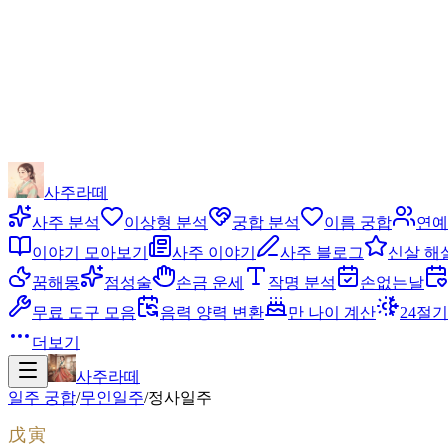
사주라떼
사주 분석
이상형 분석
궁합 분석
이름 궁합
연예
이야기 모아보기
사주 이야기
사주 블로그
신살 해
꿈해몽
점성술
손금 운세
작명 분석
손없는날
무료 도구 모음
음력 양력 변환
만 나이 계산
24절기
더보기
사주라떼
일주 궁합
/
무인
일주
/
정사
일주
戊寅