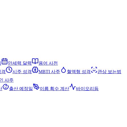
세
만세력 달력
용어 사전
성격
시주 성격
MBTI 사주
혈액형 성격
관상 보는법
인 사주
산
출산 예정일
이름 획수 계산
바이오리듬