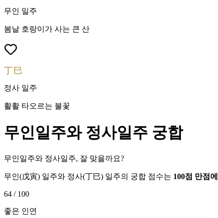
무인
일주
봄날 호랑이가 사는 큰 산
丁巳
정사
일주
활활 타오르는 불꽃
무인
일주와
정사
일주 궁합
무인일주와 정사일주, 잘 맞을까요?
무인
(
戊寅
) 일주와
정사
(
丁巳
) 일주의 궁합 점수는
100점 만점
64
/ 100
좋은 인연