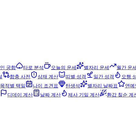
인 궁합
타로 분석
오늘의 운세
별자리 운세
월간 운
설
합충 사전
삼재 계산
띠별 성격
일간 성격
오행 
목적별 택일
나이 조견표
탄생석
별자리 날짜표
연예
디데이 계산
날짜 계산
제사 기일 계산
환갑 칠순 계