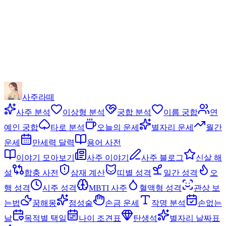
사주라떼
사주 분석
이상형 분석
궁합 분석
이름 궁합
연
예인 궁합
타로 분석
오늘의 운세
별자리 운세
월간
운세
만세력 달력
용어 사전
이야기 모아보기
사주 이야기
사주 블로그
신살 해
설
합충 사전
삼재 계산
띠별 성격
일간 성격
오
행 성격
시주 성격
MBTI 사주
혈액형 성격
관상 보
는법
꿈해몽
점성술
손금 운세
작명 분석
손없는
날
목적별 택일
나이 조견표
탄생석
별자리 날짜표