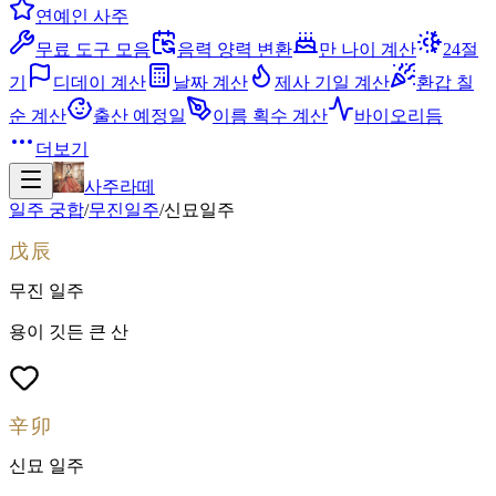
연예인 사주
무료 도구 모음
음력 양력 변환
만 나이 계산
24절
기
디데이 계산
날짜 계산
제사 기일 계산
환갑 칠
순 계산
출산 예정일
이름 획수 계산
바이오리듬
더보기
사주라떼
일주 궁합
/
무진
일주
/
신묘
일주
戊辰
무진
일주
용이 깃든 큰 산
辛卯
신묘
일주