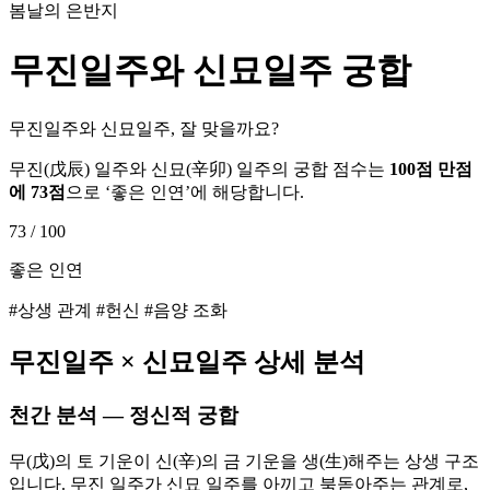
봄날의 은반지
무진
일주와
신묘
일주 궁합
무진일주와 신묘일주, 잘 맞을까요?
무진
(
戊辰
) 일주와
신묘
(
辛卯
) 일주의 궁합 점수는
100점 만점
에
73
점
으로 ‘
좋은 인연
’에 해당합니다.
73
/ 100
좋은 인연
#상생 관계 #헌신 #음양 조화
무진
일주 ×
신묘
일주 상세 분석
천간 분석 — 정신적 궁합
무(戊)의 토 기운이 신(辛)의 금 기운을 생(生)해주는 상생 구조
입니다. 무진 일주가 신묘 일주를 아끼고 북돋아주는 관계로,