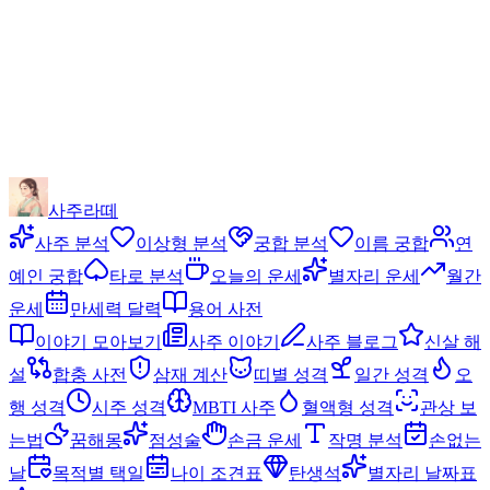
사주라떼
사주 분석
이상형 분석
궁합 분석
이름 궁합
연
예인 궁합
타로 분석
오늘의 운세
별자리 운세
월간
운세
만세력 달력
용어 사전
이야기 모아보기
사주 이야기
사주 블로그
신살 해
설
합충 사전
삼재 계산
띠별 성격
일간 성격
오
행 성격
시주 성격
MBTI 사주
혈액형 성격
관상 보
는법
꿈해몽
점성술
손금 운세
작명 분석
손없는
날
목적별 택일
나이 조견표
탄생석
별자리 날짜표