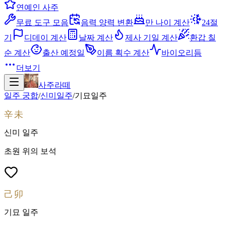
연예인 사주
무료 도구 모음
음력 양력 변환
만 나이 계산
24절
기
디데이 계산
날짜 계산
제사 기일 계산
환갑 칠
순 계산
출산 예정일
이름 획수 계산
바이오리듬
더보기
사주라떼
일주 궁합
/
신미
일주
/
기묘
일주
辛未
신미
일주
초원 위의 보석
己卯
기묘
일주