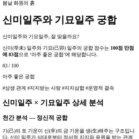
봄날 화원의 흙
신미
일주와
기묘
일주 궁합
신미일주와 기묘일주, 잘 맞을까요?
신미
(
辛未
) 일주와
기묘
(
己卯
) 일주의 궁합 점수는
100점 만점
에
83
점
으로 ‘
아주 좋은 궁합
’에 해당합니다.
83
/ 100
아주 좋은 궁합
#상생 관계 #지지받는 사랑 #지지삼합 #운명적 결속
신미
일주 ×
기묘
일주 상세 분석
천간 분석 — 정신적 궁합
기(己)의 토 기운이 신(辛)의 금 기운을 생(生)해주는 구조입니
다. 신미 일주가 상대로부터 정서적 지지와 응원을 받는 관계