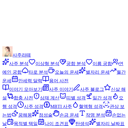
사주라떼
사주 분석
이상형 분석
궁합 분석
이름 궁합
연
예인 궁합
타로 분석
오늘의 운세
별자리 운세
월간
운세
만세력 달력
용어 사전
이야기 모아보기
사주 이야기
사주 블로그
신살 해
설
합충 사전
삼재 계산
띠별 성격
일간 성격
오
행 성격
시주 성격
MBTI 사주
혈액형 성격
관상 보
는법
꿈해몽
점성술
손금 운세
작명 분석
손없는
날
목적별 택일
나이 조견표
탄생석
별자리 날짜표