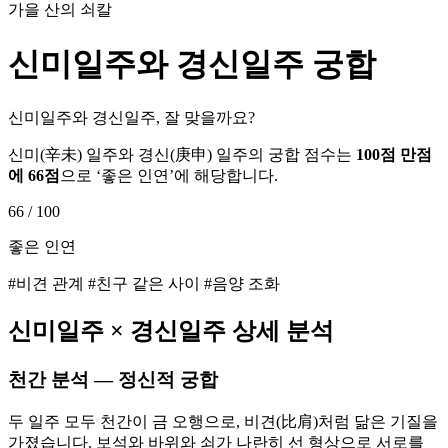
가을 산의 쇠칼
신미
일주와
경신
일주 궁합
신미일주와 경신일주, 잘 맞을까요?
신미
(
辛未
) 일주와
경신
(
庚申
) 일주의 궁합 점수는
100점 만점
에
66
점
으로 ‘
좋은 인연
’에 해당합니다.
66
/ 100
좋은 인연
#비견 관계 #친구 같은 사이 #음양 조화
신미
일주 ×
경신
일주 상세 분석
천간 분석 — 정신적 궁합
두 일주 모두 천간이 금 오행으로, 비견(比肩)처럼 닮은 기질을
가졌습니다. 보석와 바위와 쇠가 나란히 선 형상으로 서로를