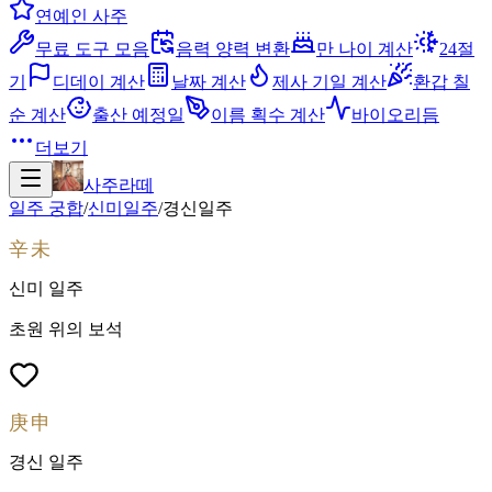
연예인 사주
무료 도구 모음
음력 양력 변환
만 나이 계산
24절
기
디데이 계산
날짜 계산
제사 기일 계산
환갑 칠
순 계산
출산 예정일
이름 획수 계산
바이오리듬
더보기
사주라떼
일주 궁합
/
신미
일주
/
경신
일주
辛未
신미
일주
초원 위의 보석
庚申
경신
일주