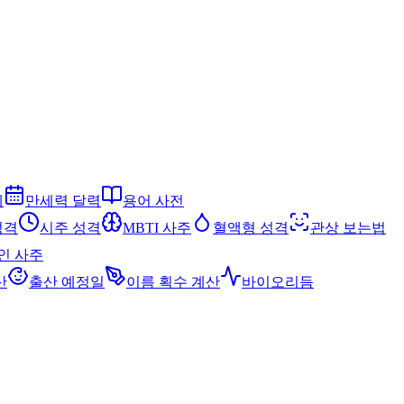
세
만세력 달력
용어 사전
성격
시주 성격
MBTI 사주
혈액형 성격
관상 보는법
인 사주
산
출산 예정일
이름 획수 계산
바이오리듬