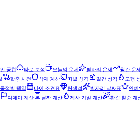
인 궁합
타로 분석
오늘의 운세
별자리 운세
월간 운
설
합충 사전
삼재 계산
띠별 성격
일간 성격
오행 
목적별 택일
나이 조견표
탄생석
별자리 날짜표
연예
디데이 계산
날짜 계산
제사 기일 계산
환갑 칠순 계