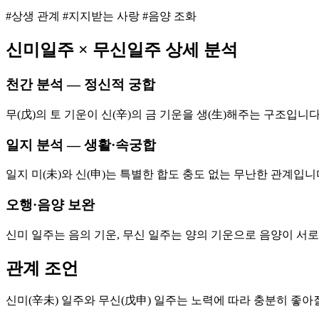
#상생 관계 #지지받는 사랑 #음양 조화
신미
일주 ×
무신
일주 상세 분석
천간 분석 — 정신적 궁합
무(戊)의 토 기운이 신(辛)의 금 기운을 생(生)해주는 구조입니
일지 분석 — 생활·속궁합
일지 미(未)와 신(申)는 특별한 합도 충도 없는 무난한 관계입
오행·음양 보완
신미 일주는 음의 기운, 무신 일주는 양의 기운으로 음양이 서
관계 조언
신미(辛未) 일주와 무신(戊申) 일주는 노력에 따라 충분히 좋아