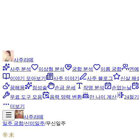
사주라떼
사주 분석
이상형 분석
궁합 분석
이름 궁합
연예
이야기 모아보기
사주 이야기
사주 블로그
신살 해
꿈해몽
점성술
손금 운세
작명 분석
손없는날
무료 도구 모음
음력 양력 변환
만 나이 계산
24절기
더보기
사주라떼
일주 궁합
/
신미
일주
/
무신
일주
辛未