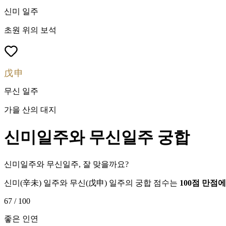
신미
일주
초원 위의 보석
戊申
무신
일주
가을 산의 대지
신미
일주와
무신
일주 궁합
신미일주와 무신일주, 잘 맞을까요?
신미
(
辛未
) 일주와
무신
(
戊申
) 일주의 궁합 점수는
100점 만점
67
/ 100
좋은 인연