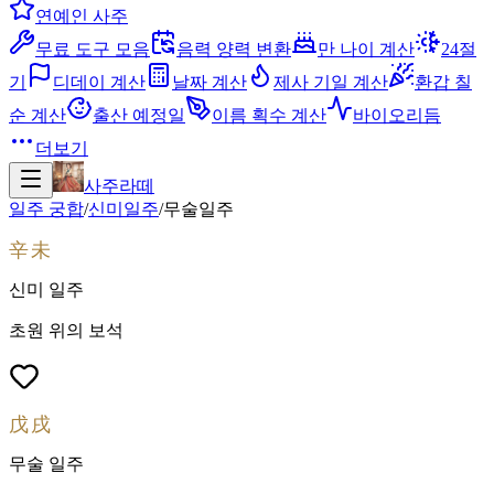
연예인 사주
무료 도구 모음
음력 양력 변환
만 나이 계산
24절
기
디데이 계산
날짜 계산
제사 기일 계산
환갑 칠
순 계산
출산 예정일
이름 획수 계산
바이오리듬
더보기
사주라떼
일주 궁합
/
신미
일주
/
무술
일주
辛未
신미
일주
초원 위의 보석
戊戌
무술
일주