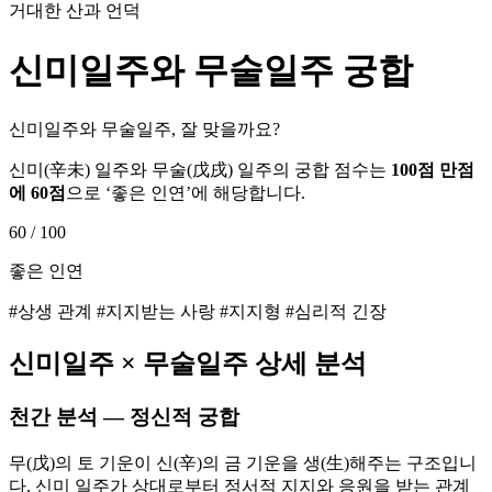
거대한 산과 언덕
신미
일주와
무술
일주 궁합
신미일주와 무술일주, 잘 맞을까요?
신미
(
辛未
) 일주와
무술
(
戊戌
) 일주의 궁합 점수는
100점 만점
에
60
점
으로 ‘
좋은 인연
’에 해당합니다.
60
/ 100
좋은 인연
#상생 관계 #지지받는 사랑 #지지형 #심리적 긴장
신미
일주 ×
무술
일주 상세 분석
천간 분석 — 정신적 궁합
무(戊)의 토 기운이 신(辛)의 금 기운을 생(生)해주는 구조입니
다. 신미 일주가 상대로부터 정서적 지지와 응원을 받는 관계