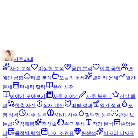
사주라떼
사주 분석
이상형 분석
궁합 분석
이름 궁합
연
예인 궁합
타로 분석
오늘의 운세
별자리 운세
월간
운세
만세력 달력
용어 사전
이야기 모아보기
사주 이야기
사주 블로그
신살 해
설
합충 사전
삼재 계산
띠별 성격
일간 성격
오
행 성격
시주 성격
MBTI 사주
혈액형 성격
관상 보
는법
꿈해몽
점성술
손금 운세
작명 분석
손없는
날
목적별 택일
나이 조견표
탄생석
별자리 날짜표