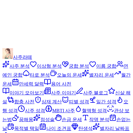
사주라떼
사주 분석
이상형 분석
궁합 분석
이름 궁합
연
예인 궁합
타로 분석
오늘의 운세
별자리 운세
월간
운세
만세력 달력
용어 사전
이야기 모아보기
사주 이야기
사주 블로그
신살 해
설
합충 사전
삼재 계산
띠별 성격
일간 성격
오
행 성격
시주 성격
MBTI 사주
혈액형 성격
관상 보
는법
꿈해몽
점성술
손금 운세
작명 분석
손없는
날
목적별 택일
나이 조견표
탄생석
별자리 날짜표