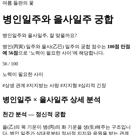
여름 들판의 꽃
병인
일주와
을사
일주 궁합
병인일주와 을사일주, 잘 맞을까요?
병인
(
丙寅
) 일주와
을사
(
乙巳
) 일주의 궁합 점수는
100점 만점
에
56
점
으로 ‘
노력이 필요한 사이
’에 해당합니다.
56
/ 100
노력이 필요한 사이
#상생 관계 #지지받는 사랑 #지지형 #심리적 긴장
병인
일주 ×
을사
일주 상세 분석
천간 분석 — 정신적 궁합
을(乙)의 목 기운이 병(丙)의 화 기운을 생(生)해주는 구조입니
다. 병인 일주가 상대로부터 정서적 지지와 응원을 받는 관계