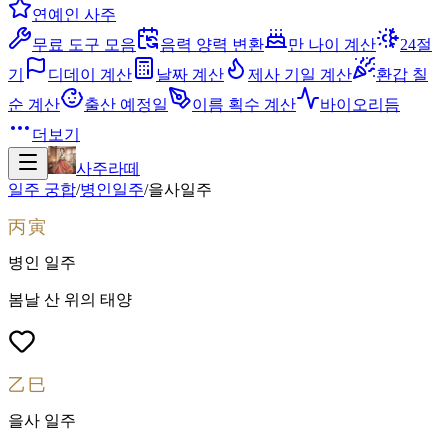
연예인 사주
무료 도구 모음
음력 양력 변환
만 나이 계산
24절
기
디데이 계산
날짜 계산
제사 기일 계산
환갑 칠
순 계산
출산 예정일
이름 획수 계산
바이오리듬
더보기
사주라떼
일주 궁합
/
병인
일주
/
을사
일주
丙寅
병인
일주
봄날 산 위의 태양
乙巳
을사
일주