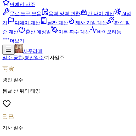
연예인 사주
무료 도구 모음
음력 양력 변환
만 나이 계산
24절
기
디데이 계산
날짜 계산
제사 기일 계산
환갑 칠
순 계산
출산 예정일
이름 획수 계산
바이오리듬
더보기
사주라떼
일주 궁합
/
병인
일주
/
기사
일주
丙寅
병인
일주
봄날 산 위의 태양
己巳
기사
일주