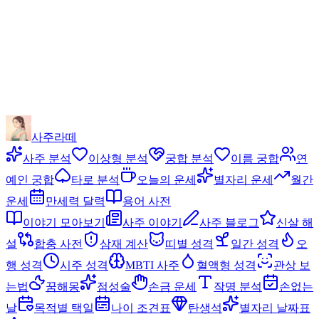
사주라떼
사주 분석
이상형 분석
궁합 분석
이름 궁합
연
예인 궁합
타로 분석
오늘의 운세
별자리 운세
월간
운세
만세력 달력
용어 사전
이야기 모아보기
사주 이야기
사주 블로그
신살 해
설
합충 사전
삼재 계산
띠별 성격
일간 성격
오
행 성격
시주 성격
MBTI 사주
혈액형 성격
관상 보
는법
꿈해몽
점성술
손금 운세
작명 분석
손없는
날
목적별 택일
나이 조견표
탄생석
별자리 날짜표