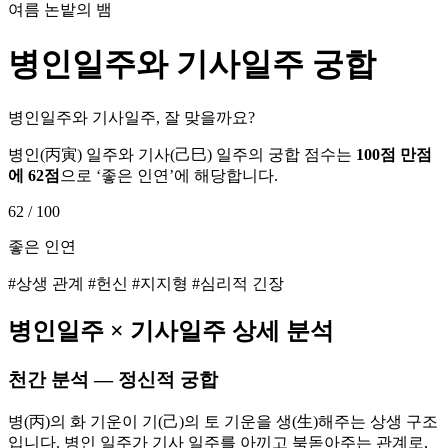
여름 논밭의 뱀
병인
일주와
기사
일주 궁합
병인일주와 기사일주, 잘 맞을까요?
병인
(
丙寅
) 일주와
기사
(
己巳
) 일주의 궁합 점수는
100점 만점
에
62
점
으로 ‘
좋은 인연
’에 해당합니다.
62
/ 100
좋은 인연
#상생 관계 #헌신 #지지형 #심리적 긴장
병인
일주 ×
기사
일주 상세 분석
천간 분석 — 정신적 궁합
병(丙)의 화 기운이 기(己)의 토 기운을 생(生)해주는 상생 구조
입니다. 병인 일주가 기사 일주를 아끼고 북돋아주는 관계로,