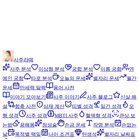
사주라떼
사주 분석
이상형 분석
궁합 분석
이름 궁합
연
예인 궁합
타로 분석
오늘의 운세
별자리 운세
월간
운세
만세력 달력
용어 사전
이야기 모아보기
사주 이야기
사주 블로그
신살 해
설
합충 사전
삼재 계산
띠별 성격
일간 성격
오
행 성격
시주 성격
MBTI 사주
혈액형 성격
관상 보
는법
꿈해몽
점성술
손금 운세
작명 분석
손없는
날
목적별 택일
나이 조견표
탄생석
별자리 날짜표