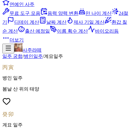
연예인 사주
무료 도구 모음
음력 양력 변환
만 나이 계산
24절
기
디데이 계산
날짜 계산
제사 기일 계산
환갑 칠
순 계산
출산 예정일
이름 획수 계산
바이오리듬
더보기
사주라떼
일주 궁합
/
병인
일주
/
계묘
일주
丙寅
병인
일주
봄날 산 위의 태양
癸卯
계묘
일주