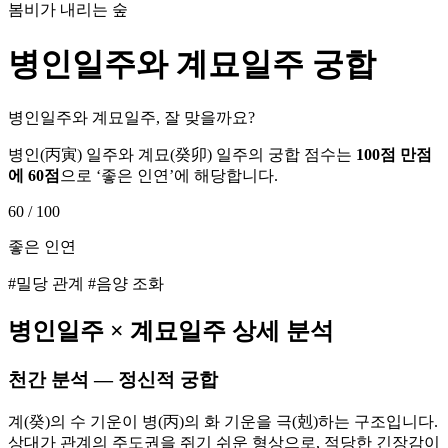
봄비가 내리는 숲
병인
일주와
계묘
일주 궁합
병인일주와 계묘일주, 잘 맞을까요?
병인
(
丙寅
) 일주와
계묘
(
癸卯
) 일주의 궁합 점수는
100점 만점
에
60
점
으로 ‘
좋은 인연
’에 해당합니다.
60
/ 100
좋은 인연
#밀당 관계 #음양 조화
병인
일주 ×
계묘
일주 상세 분석
천간 분석 — 정신적 궁합
계(癸)의 수 기운이 병(丙)의 화 기운을 극(剋)하는 구조입니다.
상대가 관계의 주도권을 쥐기 쉬운 형상으로, 적당한 긴장감이