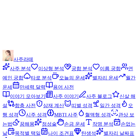
사주라떼
사주 분석
이상형 분석
궁합 분석
이름 궁합
연
예인 궁합
타로 분석
오늘의 운세
별자리 운세
월간
운세
만세력 달력
용어 사전
이야기 모아보기
사주 이야기
사주 블로그
신살 해
설
합충 사전
삼재 계산
띠별 성격
일간 성격
오
행 성격
시주 성격
MBTI 사주
혈액형 성격
관상 보
는법
꿈해몽
점성술
손금 운세
작명 분석
손없는
날
목적별 택일
나이 조견표
탄생석
별자리 날짜표