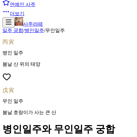
연예인 사주
더보기
사주라떼
일주 궁합
/
병인
일주
/
무인
일주
丙寅
병인
일주
봄날 산 위의 태양
戊寅
무인
일주
봄날 호랑이가 사는 큰 산
병인
일주와
무인
일주 궁합