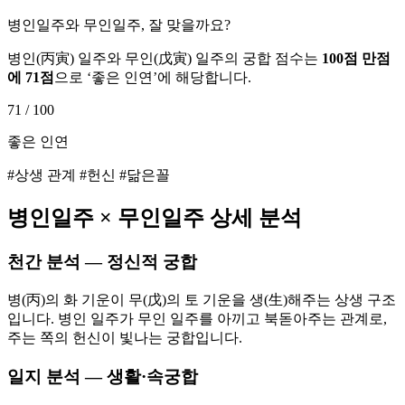
병인일주와 무인일주, 잘 맞을까요?
병인
(
丙寅
) 일주와
무인
(
戊寅
) 일주의 궁합 점수는
100점 만점
에
71
점
으로 ‘
좋은 인연
’에 해당합니다.
71
/ 100
좋은 인연
#상생 관계 #헌신 #닮은꼴
병인
일주 ×
무인
일주 상세 분석
천간 분석 — 정신적 궁합
병(丙)의 화 기운이 무(戊)의 토 기운을 생(生)해주는 상생 구조
입니다. 병인 일주가 무인 일주를 아끼고 북돋아주는 관계로,
주는 쪽의 헌신이 빛나는 궁합입니다.
일지 분석 — 생활·속궁합