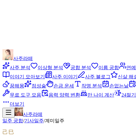
사주라떼
사주 분석
이상형 분석
궁합 분석
이름 궁합
연예
이야기 모아보기
사주 이야기
사주 블로그
신살 해
꿈해몽
점성술
손금 운세
작명 분석
손없는날
무료 도구 모음
음력 양력 변환
만 나이 계산
24절기
더보기
사주라떼
일주 궁합
/
기사
일주
/
계미
일주
己巳