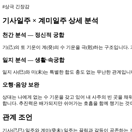
#상극 긴장감
기사
일주 ×
계미
일주 상세 분석
천간 분석 — 정신적 궁합
기(己)의 토 기운이 계(癸)의 수 기운을 극(剋)하는 구조입니
일지 분석 — 생활·속궁합
일지 사(巳)와 미(未)는 특별한 합도 충도 없는 무난한 관계입
오행·음양 보완
상대는 나에게 없는 수 기운을 갖고 있어 내 사주의 빈 곳을 채
합니다. 추진력은 배가되지만 쉬어가는 호흡을 함께 챙기는 것
관계 조언
기사(己巳) 일주와 계미(癸未) 일주는 끌림과 갈등이 공존하는