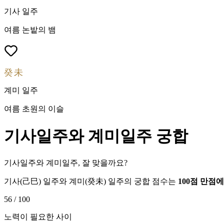
기사
일주
여름 논밭의 뱀
癸未
계미
일주
여름 초원의 이슬
기사
일주와
계미
일주 궁합
기사일주와 계미일주, 잘 맞을까요?
기사
(
己巳
) 일주와
계미
(
癸未
) 일주의 궁합 점수는
100점 만점
56
/ 100
노력이 필요한 사이