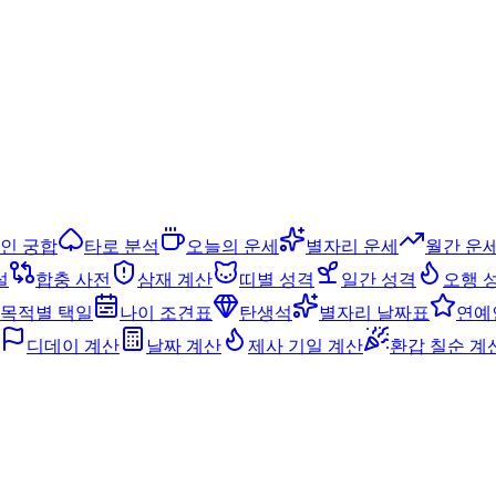
인 궁합
타로 분석
오늘의 운세
별자리 운세
월간 운
설
합충 사전
삼재 계산
띠별 성격
일간 성격
오행 
목적별 택일
나이 조견표
탄생석
별자리 날짜표
연예
디데이 계산
날짜 계산
제사 기일 계산
환갑 칠순 계