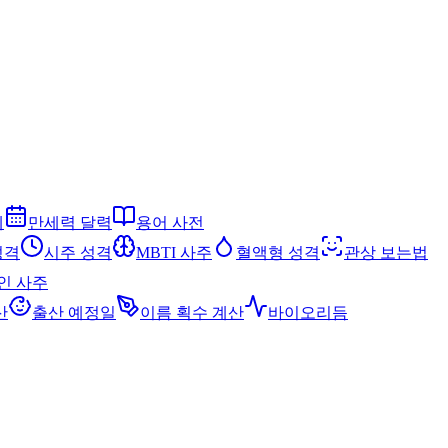
세
만세력 달력
용어 사전
성격
시주 성격
MBTI 사주
혈액형 성격
관상 보는법
인 사주
산
출산 예정일
이름 획수 계산
바이오리듬