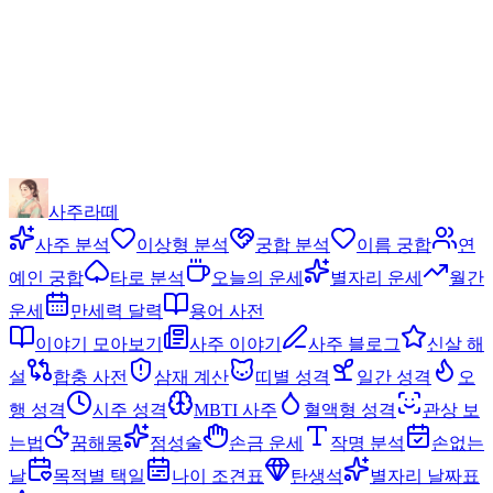
사주라떼
사주 분석
이상형 분석
궁합 분석
이름 궁합
연
예인 궁합
타로 분석
오늘의 운세
별자리 운세
월간
운세
만세력 달력
용어 사전
이야기 모아보기
사주 이야기
사주 블로그
신살 해
설
합충 사전
삼재 계산
띠별 성격
일간 성격
오
행 성격
시주 성격
MBTI 사주
혈액형 성격
관상 보
는법
꿈해몽
점성술
손금 운세
작명 분석
손없는
날
목적별 택일
나이 조견표
탄생석
별자리 날짜표