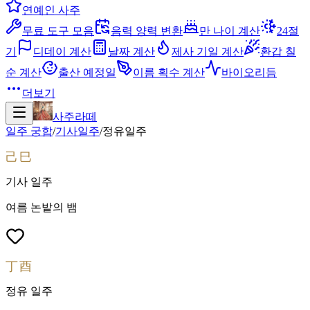
연예인 사주
무료 도구 모음
음력 양력 변환
만 나이 계산
24절
기
디데이 계산
날짜 계산
제사 기일 계산
환갑 칠
순 계산
출산 예정일
이름 획수 계산
바이오리듬
더보기
사주라떼
일주 궁합
/
기사
일주
/
정유
일주
己巳
기사
일주
여름 논밭의 뱀
丁酉
정유
일주