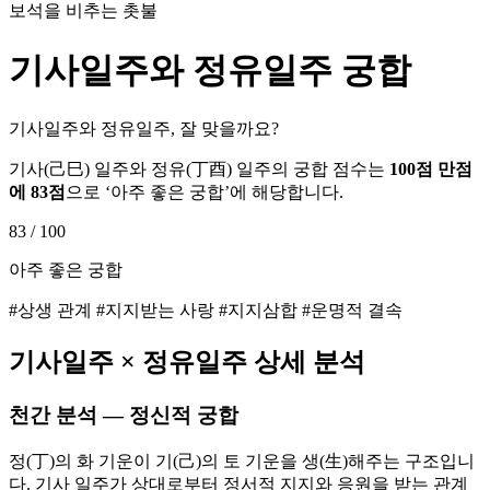
보석을 비추는 촛불
기사
일주와
정유
일주 궁합
기사일주와 정유일주, 잘 맞을까요?
기사
(
己巳
) 일주와
정유
(
丁酉
) 일주의 궁합 점수는
100점 만점
에
83
점
으로 ‘
아주 좋은 궁합
’에 해당합니다.
83
/ 100
아주 좋은 궁합
#상생 관계 #지지받는 사랑 #지지삼합 #운명적 결속
기사
일주 ×
정유
일주 상세 분석
천간 분석 — 정신적 궁합
정(丁)의 화 기운이 기(己)의 토 기운을 생(生)해주는 구조입니
다. 기사 일주가 상대로부터 정서적 지지와 응원을 받는 관계