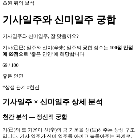
초원 위의 보석
기사
일주와
신미
일주 궁합
기사일주와 신미일주, 잘 맞을까요?
기사
(
己巳
) 일주와
신미
(
辛未
) 일주의 궁합 점수는
100점 만점
에
69
점
으로 ‘
좋은 인연
’에 해당합니다.
69
/ 100
좋은 인연
#상생 관계 #헌신
기사
일주 ×
신미
일주 상세 분석
천간 분석 — 정신적 궁합
기(己)의 토 기운이 신(辛)의 금 기운을 생(生)해주는 상생 구조
입니다. 기사 일주가 신미 일주를 아끼고 북돋아주는 관계로,