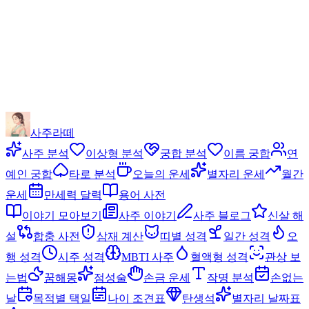
사주라떼
사주 분석
이상형 분석
궁합 분석
이름 궁합
연
예인 궁합
타로 분석
오늘의 운세
별자리 운세
월간
운세
만세력 달력
용어 사전
이야기 모아보기
사주 이야기
사주 블로그
신살 해
설
합충 사전
삼재 계산
띠별 성격
일간 성격
오
행 성격
시주 성격
MBTI 사주
혈액형 성격
관상 보
는법
꿈해몽
점성술
손금 운세
작명 분석
손없는
날
목적별 택일
나이 조견표
탄생석
별자리 날짜표