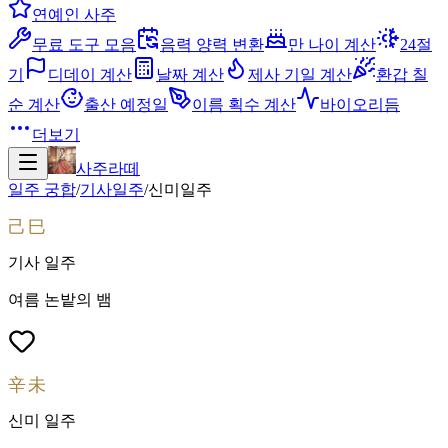
연예인 사주
무료 도구 모음
음력 양력 변환
만 나이 계산
24절
기
디데이 계산
날짜 계산
제사 기일 계산
환갑 칠
순 계산
출산 예정일
이름 획수 계산
바이오리듬
더보기
사주라떼
일주 궁합
/
기사
일주
/
신미
일주
己巳
기사
일주
여름 논밭의 뱀
辛未
신미
일주