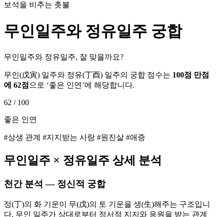
보석을 비추는 촛불
무인
일주와
정유
일주 궁합
무인일주와 정유일주, 잘 맞을까요?
무인
(
戊寅
) 일주와
정유
(
丁酉
) 일주의 궁합 점수는
100점 만점
에
62
점
으로 ‘
좋은 인연
’에 해당합니다.
62
/ 100
좋은 인연
#상생 관계 #지지받는 사랑 #원진살 #애증
무인
일주 ×
정유
일주 상세 분석
천간 분석 — 정신적 궁합
정(丁)의 화 기운이 무(戊)의 토 기운을 생(生)해주는 구조입니
다. 무인 일주가 상대로부터 정서적 지지와 응원을 받는 관계