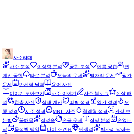
사주라떼
사주 분석
이상형 분석
궁합 분석
이름 궁합
연
예인 궁합
타로 분석
오늘의 운세
별자리 운세
월간
운세
만세력 달력
용어 사전
이야기 모아보기
사주 이야기
사주 블로그
신살 해
설
합충 사전
삼재 계산
띠별 성격
일간 성격
오
행 성격
시주 성격
MBTI 사주
혈액형 성격
관상 보
는법
꿈해몽
점성술
손금 운세
작명 분석
손없는
날
목적별 택일
나이 조견표
탄생석
별자리 날짜표