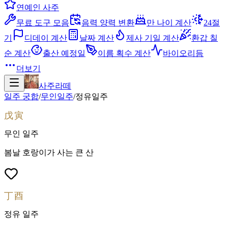
연예인 사주
무료 도구 모음
음력 양력 변환
만 나이 계산
24절
기
디데이 계산
날짜 계산
제사 기일 계산
환갑 칠
순 계산
출산 예정일
이름 획수 계산
바이오리듬
더보기
사주라떼
일주 궁합
/
무인
일주
/
정유
일주
戊寅
무인
일주
봄날 호랑이가 사는 큰 산
丁酉
정유
일주