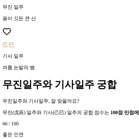
무진
일주
용이 깃든 큰 산
己巳
기사
일주
여름 논밭의 뱀
무진
일주와
기사
일주 궁합
무진일주와 기사일주, 잘 맞을까요?
무진
(
戊辰
) 일주와
기사
(
己巳
) 일주의 궁합 점수는
100점 만점
66
/ 100
좋은 인연