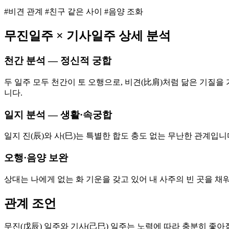
#비견 관계 #친구 같은 사이 #음양 조화
무진
일주 ×
기사
일주 상세 분석
천간 분석 — 정신적 궁합
두 일주 모두 천간이 토 오행으로, 비견(比肩)처럼 닮은 기질을
니다.
일지 분석 — 생활·속궁합
일지 진(辰)와 사(巳)는 특별한 합도 충도 없는 무난한 관계입
오행·음양 보완
상대는 나에게 없는 화 기운을 갖고 있어 내 사주의 빈 곳을 채
관계 조언
무진(戊辰) 일주와 기사(己巳) 일주는 노력에 따라 충분히 좋아