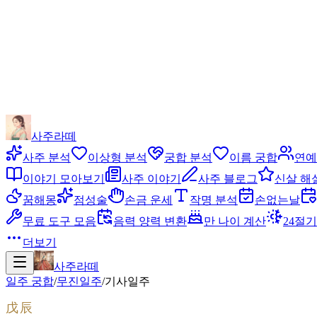
사주라떼
사주 분석
이상형 분석
궁합 분석
이름 궁합
연예
이야기 모아보기
사주 이야기
사주 블로그
신살 해
꿈해몽
점성술
손금 운세
작명 분석
손없는날
무료 도구 모음
음력 양력 변환
만 나이 계산
24절기
더보기
사주라떼
일주 궁합
/
무진
일주
/
기사
일주
戊辰