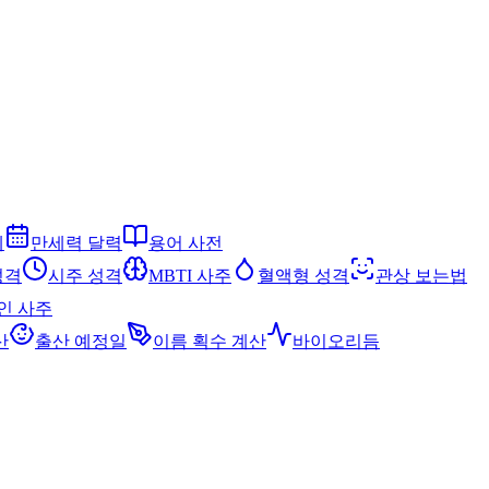
세
만세력 달력
용어 사전
성격
시주 성격
MBTI 사주
혈액형 성격
관상 보는법
인 사주
산
출산 예정일
이름 획수 계산
바이오리듬