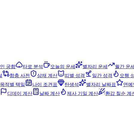
인 궁합
타로 분석
오늘의 운세
별자리 운세
월간 운
설
합충 사전
삼재 계산
띠별 성격
일간 성격
오행 
목적별 택일
나이 조견표
탄생석
별자리 날짜표
연예
디데이 계산
날짜 계산
제사 기일 계산
환갑 칠순 계