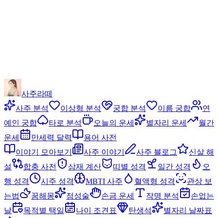
사주라떼
사주 분석
이상형 분석
궁합 분석
이름 궁합
연
예인 궁합
타로 분석
오늘의 운세
별자리 운세
월간
운세
만세력 달력
용어 사전
이야기 모아보기
사주 이야기
사주 블로그
신살 해
설
합충 사전
삼재 계산
띠별 성격
일간 성격
오
행 성격
시주 성격
MBTI 사주
혈액형 성격
관상 보
는법
꿈해몽
점성술
손금 운세
작명 분석
손없는
날
목적별 택일
나이 조견표
탄생석
별자리 날짜표