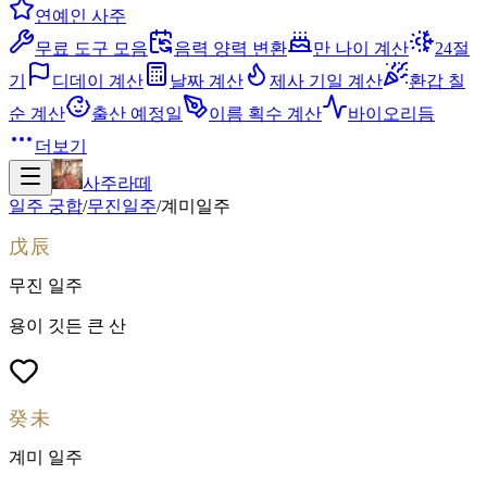
연예인 사주
무료 도구 모음
음력 양력 변환
만 나이 계산
24절
기
디데이 계산
날짜 계산
제사 기일 계산
환갑 칠
순 계산
출산 예정일
이름 획수 계산
바이오리듬
더보기
사주라떼
일주 궁합
/
무진
일주
/
계미
일주
戊辰
무진
일주
용이 깃든 큰 산
癸未
계미
일주