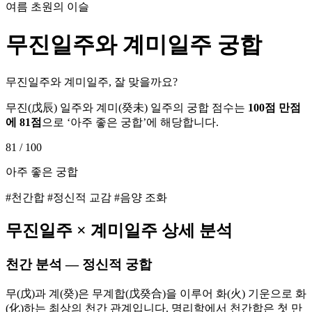
여름 초원의 이슬
무진
일주와
계미
일주 궁합
무진일주와 계미일주, 잘 맞을까요?
무진
(
戊辰
) 일주와
계미
(
癸未
) 일주의 궁합 점수는
100점 만점
에
81
점
으로 ‘
아주 좋은 궁합
’에 해당합니다.
81
/ 100
아주 좋은 궁합
#천간합 #정신적 교감 #음양 조화
무진
일주 ×
계미
일주 상세 분석
천간 분석 — 정신적 궁합
무(戊)과 계(癸)은 무계합(戊癸合)을 이루어 화(火) 기운으로 화
(化)하는 최상의 천간 관계입니다. 명리학에서 천간합은 첫 만