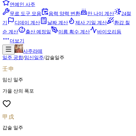
연예인 사주
무료 도구 모음
음력 양력 변환
만 나이 계산
24절
기
디데이 계산
날짜 계산
제사 기일 계산
환갑 칠
순 계산
출산 예정일
이름 획수 계산
바이오리듬
더보기
사주라떼
일주 궁합
/
임신
일주
/
갑술
일주
壬申
임신
일주
가을 산의 폭포
甲戌
갑술
일주