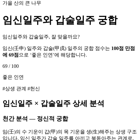
가을 산의 큰 나무
임신
일주와
갑술
일주 궁합
임신일주와 갑술일주, 잘 맞을까요?
임신
(
壬申
) 일주와
갑술
(
甲戌
) 일주의 궁합 점수는
100점 만점
에
69
점
으로 ‘
좋은 인연
’에 해당합니다.
69
/ 100
좋은 인연
#상생 관계 #헌신
임신
일주 ×
갑술
일주 상세 분석
천간 분석 — 정신적 궁합
임(壬)의 수 기운이 갑(甲)의 목 기운을 생(生)해주는 상생 구조
입니다. 임신 일주가 갑술 일주를 아끼고 북돋아주는 관계로,