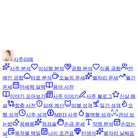
사주라떼
사주 분석
이상형 분석
궁합 분석
이름 궁합
연
예인 궁합
타로 분석
오늘의 운세
별자리 운세
월간
운세
만세력 달력
용어 사전
이야기 모아보기
사주 이야기
사주 블로그
신살 해
설
합충 사전
삼재 계산
띠별 성격
일간 성격
오
행 성격
시주 성격
MBTI 사주
혈액형 성격
관상 보
는법
꿈해몽
점성술
손금 운세
작명 분석
손없는
날
목적별 택일
나이 조견표
탄생석
별자리 날짜표